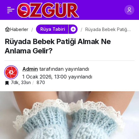
Rüyada Bebek
0
Paylaş
Arabası Sürmek Ne
Rüya Tabiri
Haberler
Rüyada Bebek Patiği
Almak Ne Anlama
Rüyada Bebek Patiği Almak Ne
Gelir?
Anlama Gelir?
Anlama Gelir?
Admin
tarafından yayınlandı
1 Ocak 2026, 13:00
yayınlandı
7dk, 33sn
870