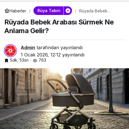
Rüya Tabiri
Haberler
Rüyada Bebek
Arabası Sürmek Ne
Rüyada Bebek Arabası Sürmek Ne
Anlama Gelir?
Anlama Gelir?
Admin
tarafından yayınlandı
1 Ocak 2026, 12:12
yayınlandı
5dk, 53sn
763