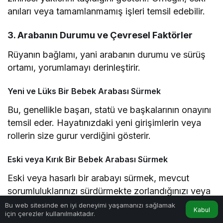
anıları veya tamamlanmamış işleri temsil edebilir.
3. Arabanın Durumu ve Çevresel Faktörler
Rüyanın bağlamı, yani arabanın durumu ve sürüş
ortamı, yorumlamayı derinleştirir.
Yeni ve Lüks Bir Bebek Arabası Sürmek
Bu, genellikle başarı, statü ve başkalarının onayını
temsil eder. Hayatınızdaki yeni girişimlerin veya
rollerin size gurur verdiğini gösterir.
Eski veya Kırık Bir Bebek Arabası Sürmek
Eski veya hasarlı bir arabayı sürmek, mevcut
sorumluluklarınızı sürdürmekte zorlandığınızı veya
geçmişteki bir hatanın sonuçlarıyla uğraştığınızı
Bu web sitesinde en iyi deneyimi yaşamanızı sağlamak
Kabul
için çerezler kullanılmaktadır.
simgeleyebilir.
Anasayfa
Akış
Hesabım