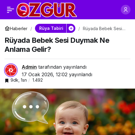
Rüyada Bebek
0
Paylaş
Uyutmaya Çalışmak
Rüya Tabiri
Haberler
Rüyada Bebek Sesi
Duymak Ne Anlama
Rüyada Bebek Sesi Duymak Ne
Gelir?
Ne Anlama Gelir?
Anlama Gelir?
Admin
tarafından yayınlandı
17 Ocak 2026, 12:02
yayınlandı
9dk, 1sn
1.492