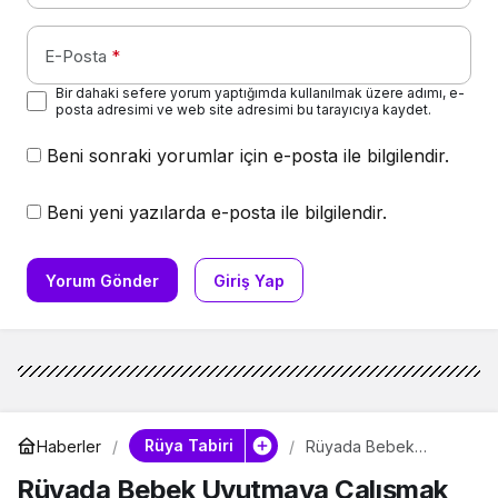
E-Posta
*
Bir dahaki sefere yorum yaptığımda kullanılmak üzere adımı, e-
posta adresimi ve web site adresimi bu tarayıcıya kaydet.
Beni sonraki yorumlar için e-posta ile bilgilendir.
Beni yeni yazılarda e-posta ile bilgilendir.
Yorum Gönder
Giriş Yap
Rüya Tabiri
Haberler
Rüyada Bebek
Uyutmaya Çalışmak
Rüyada Bebek Uyutmaya Çalışmak
Ne Anlama Gelir?