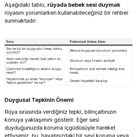
Aşağıdaki tablo,
rüyada bebek sesi duymak
rüyasını yorumlarken kullanabileceğiniz bir rehber
sunmaktadır:
Soru
Potansiyel Anlam Alanı
Ses ne tür bir duyguydu (neşe, korku,
Mevcut duygusal durumun yansıması
üzüntü)?
Sesin yakınlığı nasıldı (çok yakın mı,
Sorunun veya fırsatın aciliyeti
uzaktan mı)?
Uyanınca hissettiğiniz baskın duygu
Bilinçaltının size vermek istediği ana
neydi?
mesaj
Hayatınızda şu anda “büyüyen” veya
Gerçek hayattaki karşılığı
“bakım gerektiren” ne var?
Duygusal Tepkinin Önemi
Rüya sırasında verdiğiniz tepki, bilinçaltınızın
konuya yaklaşımını gösterir. Eğer sesi
duyduğunuzda koruma içgüdüsüyle hareket
ettiyseniz, bu, hayatınızdaki bir şeyi koruma veya