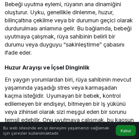
Bebeği uyutma eylemi, rüyanın ana dinamiğini
oluşturur. Uyku, genellikle dinlenme, huzur,
bilinçaltına çekilme veya bir durumun geçici olarak
durdurulması anlamına gelir. Bu bağlamda, bebeği
uyutmaya çalışmak, rüya sahibinin belirli bir
durumu veya duyguyu “sakinleştirme” çabasını
ifade eder.
Huzur Arayışı ve İçsel Dinginlik
En yaygın yorumlardan biri, rüya sahibinin mevcut
yaşamında yaşadığı stres veya karmaşadan
kaçma isteğidir. Uyumayan bir bebek, kontrol
edilemeyen bir endişeyi, bitmeyen bir iş yükünü
veya zihinsel olarak sizi meşgul eden bir sorunu
temsil edebilir. Onu uyutmaya çalışmak, bu kaosun
sona ermesi ve nihayet huzura erme arzunuzun bir
Bu web sitesinde en iyi deneyimi yaşamanızı sağlamak
Kabul
için çerezler kullanılmaktadır.
Anasayfa
Akış
Hesabım
yansımasıdır.