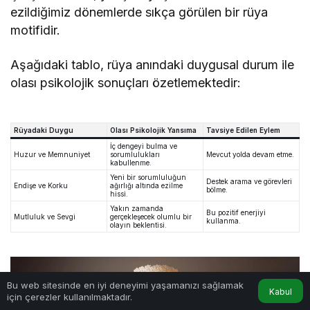
ezildiğimiz dönemlerde sıkça görülen bir rüya
motifidir.
Aşağıdaki tablo, rüya anındaki duygusal durum ile
olası psikolojik sonuçları özetlemektedir:
Rüyadaki Duygu
Olası Psikolojik Yansıma
Tavsiye Edilen Eylem
İç dengeyi bulma ve
Huzur ve Memnuniyet
sorumlulukları
Mevcut yolda devam etme.
kabullenme.
Yeni bir sorumluluğun
Destek arama ve görevleri
Endişe ve Korku
ağırlığı altında ezilme
bölme.
hissi.
Yakın zamanda
Bu pozitif enerjiyi
Mutluluk ve Sevgi
gerçekleşecek olumlu bir
kullanma.
olayın beklentisi.
Bu web sitesinde en iyi deneyimi yaşamanızı sağlamak
Kabul
için çerezler kullanılmaktadır.
Anasayfa
Akış
Hesabım