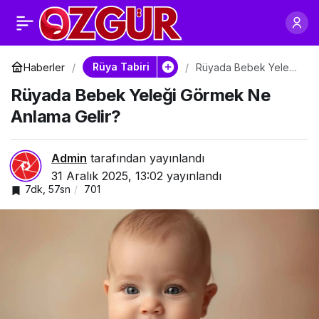
Rüyada Bebek Beşiği
0
Paylaş
Sallamak Ne Anlama
Rüya Tabiri
Haberler
Rüyada Bebek Yeleği
Görmek Ne Anlama
Rüyada Bebek Yeleği Görmek Ne
Gelir?
Gelir?
Anlama Gelir?
Admin
tarafından yayınlandı
31 Aralık 2025, 13:02
yayınlandı
7dk, 57sn
701