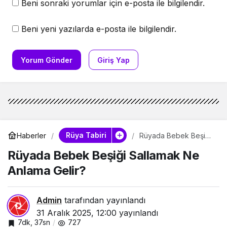
Beni sonraki yorumlar için e-posta ile bilgilendir.
Beni yeni yazılarda e-posta ile bilgilendir.
Yorum Gönder
Giriş Yap
Rüya Tabiri
Haberler
Rüyada Bebek Beşiği
Sallamak Ne Anlama
Rüyada Bebek Beşiği Sallamak Ne
Gelir?
Anlama Gelir?
Admin
tarafından yayınlandı
31 Aralık 2025, 12:00
yayınlandı
7dk, 37sn
727