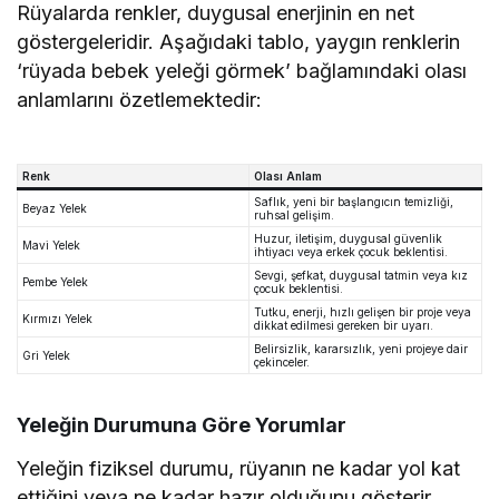
Rüyalarda renkler, duygusal enerjinin en net
göstergeleridir. Aşağıdaki tablo, yaygın renklerin
‘rüyada bebek yeleği görmek’ bağlamındaki olası
anlamlarını özetlemektedir:
Renk
Olası Anlam
Saflık, yeni bir başlangıcın temizliği,
Beyaz Yelek
ruhsal gelişim.
Huzur, iletişim, duygusal güvenlik
Mavi Yelek
ihtiyacı veya erkek çocuk beklentisi.
Sevgi, şefkat, duygusal tatmin veya kız
Pembe Yelek
çocuk beklentisi.
Tutku, enerji, hızlı gelişen bir proje veya
Kırmızı Yelek
dikkat edilmesi gereken bir uyarı.
Belirsizlik, kararsızlık, yeni projeye dair
Gri Yelek
çekinceler.
Yeleğin Durumuna Göre Yorumlar
Yeleğin fiziksel durumu, rüyanın ne kadar yol kat
ettiğini veya ne kadar hazır olduğunu gösterir.