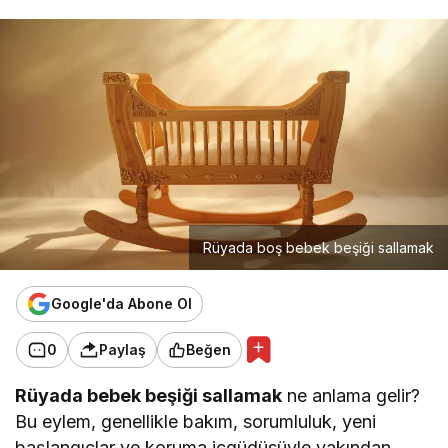
Rüyada boş bebek beşiği sallamak
Google'da Abone Ol
0
Paylaş
Beğen
Rüyada bebek beşiği sallamak
ne anlama gelir?
Bu eylem, genellikle bakım, sorumluluk, yeni
başlangıçlar ve koruma içgüdüsüyle yakından