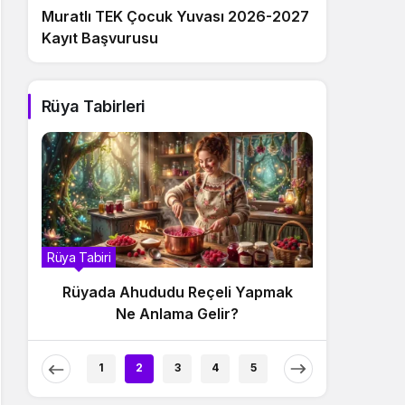
Muratlı TEK Çocuk Yuvası 2026-2027
Kayıt Başvurusu
Rüya Tabirleri
a Tabiri
Rüya Tabiri
Rüyada Ahududu Reçeli Yapmak
Rüyada Ahududu
Ne Anlama Gelir?
Anlam
1
2
3
4
5