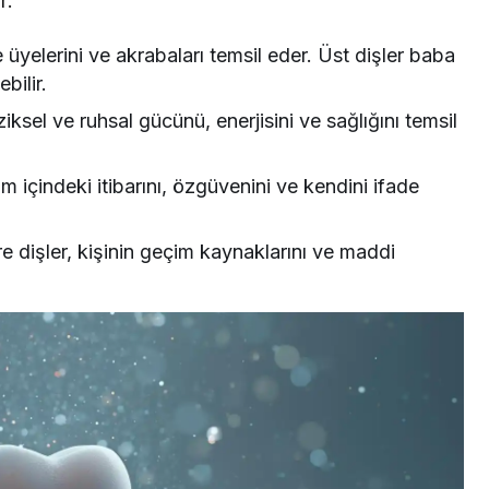
r:
e üyelerini ve akrabaları temsil eder. Üst dişler baba
bilir.
ziksel ve ruhsal gücünü, enerjisini ve sağlığını temsil
um içindeki itibarını, özgüvenini ve kendini ifade
 dişler, kişinin geçim kaynaklarını ve maddi
Rüya Tabiri
Rüyada Ahududu Reçeli Almak Ne
Anlama Gelir? Detaylı Tabirler