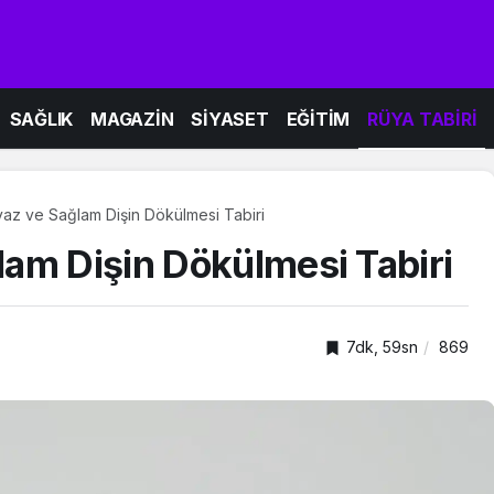
SAĞLIK
MAGAZİN
SİYASET
EĞİTİM
RÜYA TABİRİ
az ve Sağlam Dişin Dökülmesi Tabiri
am Dişin Dökülmesi Tabiri
7dk, 59sn
869