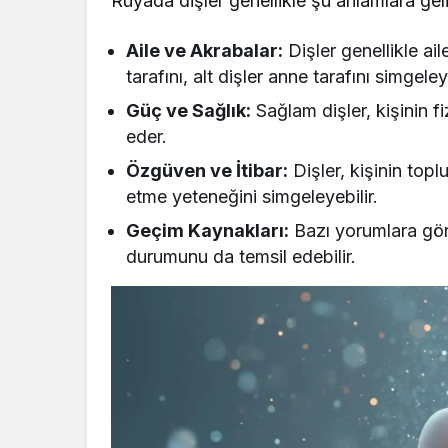
Rüyada dişler genellikle şu anlamlara geli
Aile ve Akrabalar:
Dişler genellikle ail
tarafını, alt dişler anne tarafını simgeleye
Güç ve Sağlık:
Sağlam dişler, kişinin fi
eder.
Özgüven ve İtibar:
Dişler, kişinin topl
etme yeteneğini simgeleyebilir.
Geçim Kaynakları:
Bazı yorumlara göre
durumunu da temsil edebilir.