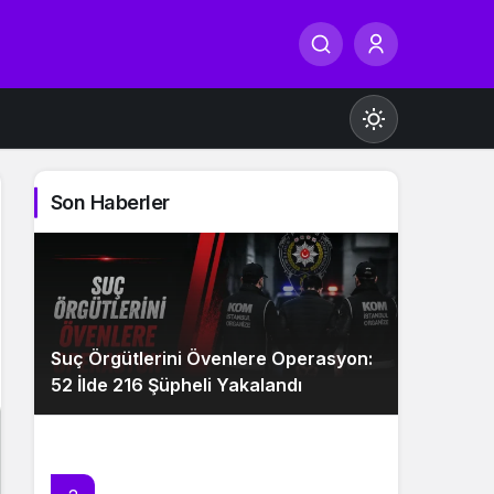
Son Haberler
Gündüz Modu
Gündüz modunu seçin.
Suç Örgütlerini Övenlere Operasyon:
Gece Modu
52 İlde 216 Şüpheli Yakalandı
Gece modunu seçin.
Sistem Modu
Sistem modunu seçin.