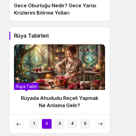
Gece Oburluğu Nedir? Gece Yarısı
Krizlerini Bitirme Yolları
Rüya Tabirleri
Rüya Tabiri
Rüya Tabiri
Rüyada Ahududu Reçeli Yapmak
Rüyada 
Ne Anlama Gelir?
1
2
3
4
5