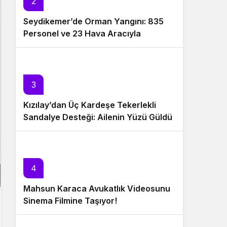
2
Seydikemer’de Orman Yangını: 835
Personel ve 23 Hava Aracıyla
Müdahale Sürüyor
3
Kızılay’dan Üç Kardeşe Tekerlekli
Sandalye Desteği: Ailenin Yüzü Güldü
4
Mahsun Karaca Avukatlık Videosunu
Sinema Filmine Taşıyor!