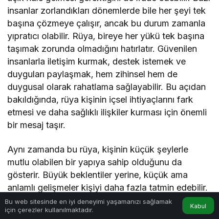
insanlar zorlandıkları dönemlerde bile her şeyi tek
başına çözmeye çalışır, ancak bu durum zamanla
yıpratıcı olabilir. Rüya, bireye her yükü tek başına
taşımak zorunda olmadığını hatırlatır. Güvenilen
insanlarla iletişim kurmak, destek istemek ve
duyguları paylaşmak, hem zihinsel hem de
duygusal olarak rahatlama sağlayabilir. Bu açıdan
bakıldığında, rüya kişinin içsel ihtiyaçlarını fark
etmesi ve daha sağlıklı ilişkiler kurması için önemli
bir mesaj taşır.
Aynı zamanda bu rüya, kişinin küçük şeylerle
mutlu olabilen bir yapıya sahip olduğunu da
gösterir. Büyük beklentiler yerine, küçük ama
anlamlı gelişmeler kişiyi daha fazla tatmin edebilir.
Bu durum, psikolojik olarak daha dengeli bir yapıyı
Bu web sitesinde en iyi deneyimi yaşamanızı sağlamak
Kabul
için çerezler kullanılmaktadır.
temsil eder. Ancak bu rüya, bazen kişinin
Anasayfa
Akış
Hesabım