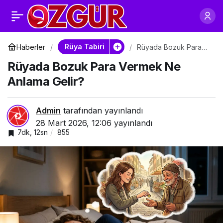
Rüyada Birinden
0
Paylaş
Bozuk Para Almak
Rüya Tabiri
Haberler
Rüyada Bozuk Para
Vermek Ne Anlama
Rüyada Bozuk Para Vermek Ne
Gelir?
Anlama Gelir?
Admin
tarafından yayınlandı
28 Mart 2026, 12:06
yayınlandı
7dk, 12sn
855