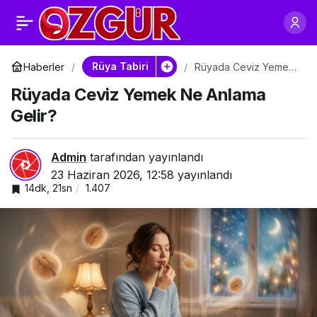
Rüyada Ceviz Kırmak
0
Paylaş
Ne Anlama Gelir?
Rüya Tabiri
Haberler
Rüyada Ceviz Yemek
Ne Anlama Gelir?
Rüyada Ceviz Yemek Ne Anlama
Detaylı Rüya Tabirleri
Gelir?
Admin
tarafından yayınlandı
23 Haziran 2026, 12:58
yayınlandı
14dk, 21sn
1.407