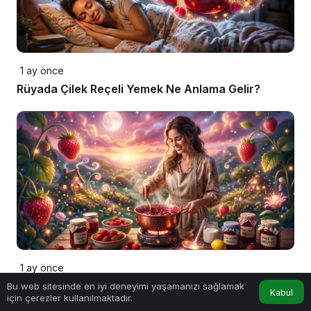
1 ay önce
Rüyada Çilek Reçeli Yemek Ne Anlama Gelir?
1 ay önce
Rüyada Çilek Reçeli Yapmak Ne Anlama Gelir?
Bu web sitesinde en iyi deneyimi yaşamanızı sağlamak
Kabul
için çerezler kullanılmaktadır.
Anasayfa
Akış
Hesabım
Detaylı Yorumlar