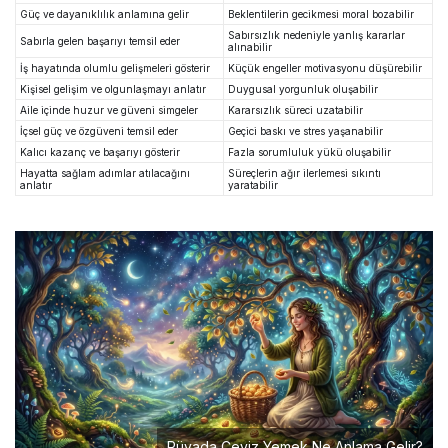
Güç ve dayanıklılık anlamına gelir
Beklentilerin gecikmesi moral bozabilir
Sabırsızlık nedeniyle yanlış kararlar
Sabırla gelen başarıyı temsil eder
alınabilir
İş hayatında olumlu gelişmeleri gösterir
Küçük engeller motivasyonu düşürebilir
Kişisel gelişim ve olgunlaşmayı anlatır
Duygusal yorgunluk oluşabilir
Aile içinde huzur ve güveni simgeler
Kararsızlık süreci uzatabilir
İçsel güç ve özgüveni temsil eder
Geçici baskı ve stres yaşanabilir
Kalıcı kazanç ve başarıyı gösterir
Fazla sorumluluk yükü oluşabilir
Hayatta sağlam adımlar atılacağını
Süreçlerin ağır ilerlemesi sıkıntı
anlatır
yaratabilir
Rüyada Ceviz Yemek Ne Anlama Gelir?