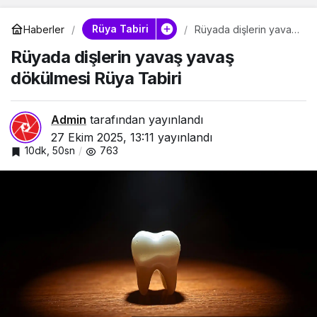
Rüya Tabiri
Haberler
Rüyada dişlerin yavaş
yavaş dökülmesi Rüya
Rüyada dişlerin yavaş yavaş
Tabiri
dökülmesi Rüya Tabiri
Admin
tarafından yayınlandı
27 Ekim 2025, 13:11
yayınlandı
10dk, 50sn
763