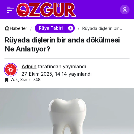
Rüyada dişlerin
0
Paylaş
yavaş yavaş
Rüya Tabiri
Haberler
Rüyada dişlerin bir
anda dökülmesi Ne
Rüyada dişlerin bir anda dökülmesi
Anlatıyor?
dökülmesi Rüya
Ne Anlatıyor?
Tabiri
Admin
tarafından yayınlandı
27 Ekim 2025, 14:14
yayınlandı
7dk, 3sn
748