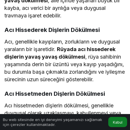
yavaş dökülmesi
, aile içinde yaşanan büyük bir
kayba, acı verici bir ayrılığa veya duygusal
travmaya işaret edebilir.
Acı Hissederek Dişlerin Dökülmesi
Acı, genellikle kayıpların, zorlukların ve duygusal
yaraların bir işaretidir.
Rüyada acı hissederek
dişlerin yavaş yavaş dökülmesi
, rüya sahibinin
yaşamında derin bir üzüntü veya kayıp yaşadığını,
bu durumla başa çıkmakta zorlandığını ve iyileşme
sürecinin uzun süreceğini gösterebilir.
Acı Hissetmeden Dişlerin Dökülmesi
Acı hissetmeden dişlerin dökülmesi, genellikle
duygusal olarak uzaklaşmayı, kabullenmeyi veya
Bu web sitesinde en iyi deneyimi yaşamanızı sağlamak
bir şeylerden vazgeçmeyi simgeler.
Rüyada acı
Kabul
için çerezler kullanılmaktadır.
Anasayfa
Akış
Hesabım
hissetmeden dişlerin yavaş yavaş dökülmesi
,