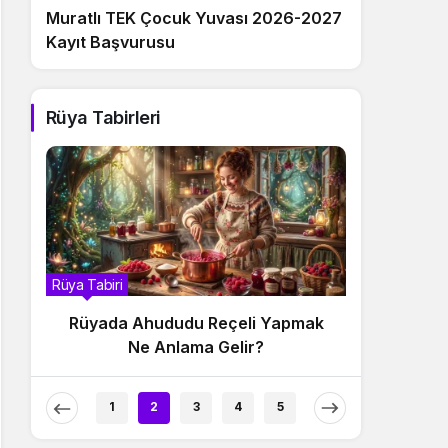
Muratlı TEK Çocuk Yuvası 2026-2027
Kayıt Başvurusu
Rüya Tabirleri
Rüya Tabiri
Rüya Tabiri
Rüyada Ahududu Reçeli Yapmak
Rüyada 
Ne Anlama Gelir?
1
2
3
4
5