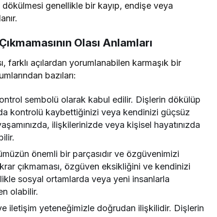
n dökülmesi genellikle bir kayıp, endişe veya
anır.
 Çıkmamasının Olası Anlamları
, farklı açılardan yorumlanabilen karmaşık bir
umlarından bazıları:
ntrol sembolü olarak kabul edilir. Dişlerin dökülüp
nda kontrolü kaybettiğinizi veya kendinizi güçsüz
 yaşamınızda, ilişkilerinizde veya kişisel hayatınızda
lir.
Rüya Tabiri
ümüzün önemli bir parçasıdır ve özgüvenimizi
Rüyada Ahududu Reçeli Almak Ne
ekrar çıkmaması, özgüven eksikliğini ve kendinizi
Anlama Gelir? Detaylı Tabirler
llikle sosyal ortamlarda veya yeni insanlarla
 olabilir.
iletişim yeteneğimizle doğrudan ilişkilidir. Dişlerin