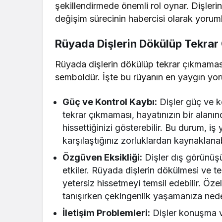
şekillendirmede önemli rol oynar. Dişleri
değişim sürecinin habercisi olarak yoruml
Rüyada Dişlerin Dökülüp Tekrar
Rüyada dişlerin dökülüp tekrar çıkmaması
semboldür. İşte bu rüyanın en yaygın yor
Güç ve Kontrol Kaybı:
Dişler güç ve ko
tekrar çıkmaması, hayatınızın bir alanı
hissettiğinizi gösterebilir. Bu durum, iş
karşılaştığınız zorluklardan kaynaklanabi
Özgüven Eksikliği:
Dişler dış görünüş
etkiler. Rüyada dişlerin dökülmesi ve t
yetersiz hissetmeyi temsil edebilir. Öze
tanışırken çekingenlik yaşamanıza neden
İletişim Problemleri:
Dişler konuşma ve 