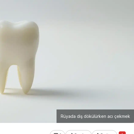
Rüyada diş dökülürken acı çekmek