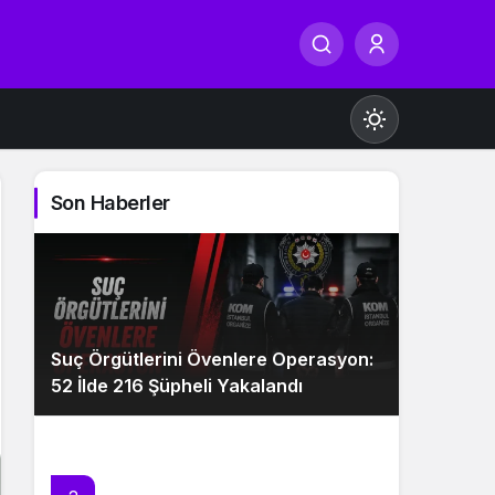
Son Haberler
Gündüz Modu
Gündüz modunu seçin.
Suç Örgütlerini Övenlere Operasyon:
Gece Modu
52 İlde 216 Şüpheli Yakalandı
Gece modunu seçin.
Sistem Modu
Sistem modunu seçin.