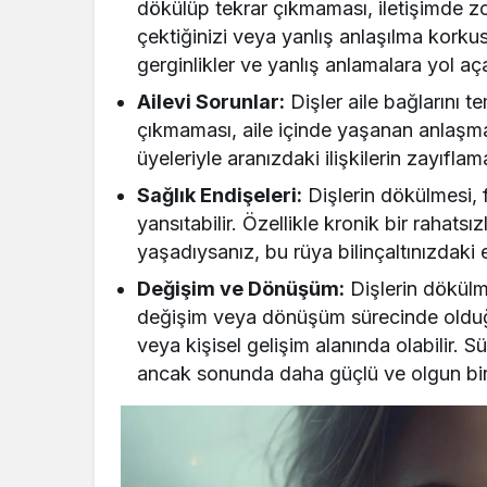
dökülüp tekrar çıkmaması, iletişimde zo
çektiğinizi veya yanlış anlaşılma korkusu
gerginlikler ve yanlış anlamalara yol açab
Ailevi Sorunlar:
Dişler aile bağlarını t
çıkmaması, aile içinde yaşanan anlaşmaz
üyeleriyle aranızdaki ilişkilerin zayıflam
Sağlık Endişeleri:
Dişlerin dökülmesi, fi
yansıtabilir. Özellikle kronik bir rahats
yaşadıysanız, bu rüya bilinçaltınızdaki e
Değişim ve Dönüşüm:
Dişlerin dökülm
değişim veya dönüşüm sürecinde olduğun
veya kişisel gelişim alanında olabilir. S
ancak sonunda daha güçlü ve olgun bir b