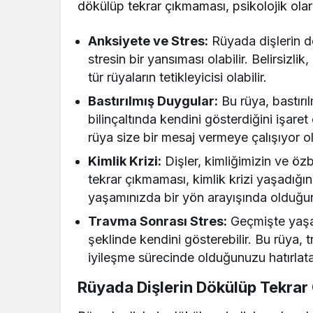
dökülüp tekrar çıkmaması, psikolojik olara
Anksiyete ve Stres:
Rüyada dişlerin d
stresin bir yansıması olabilir. Belirsizl
tür rüyaların tetikleyicisi olabilir.
Bastırılmış Duygular:
Bu rüya, bastırı
bilinçaltında kendini gösterdiğini işaret
rüya size bir mesaj vermeye çalışıyor ola
Kimlik Krizi:
Dişler, kimliğimizin ve öz
tekrar çıkmaması, kimlik krizi yaşadığın
yaşamınızda bir yön arayışında olduğun
Travma Sonrası Stres:
Geçmişte yaşan
şeklinde kendini gösterebilir. Bu rüya, t
iyileşme sürecinde olduğunuzu hatırlatab
Rüyada Dişlerin Dökülüp Tekrar