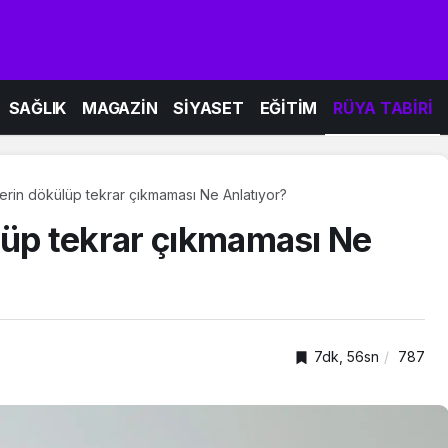
SAĞLIK
MAGAZİN
SİYASET
EĞİTİM
RÜYA TABİRİ
erin dökülüp tekrar çıkmaması Ne Anlatıyor?
lüp tekrar çıkmaması Ne
7dk, 56sn
787