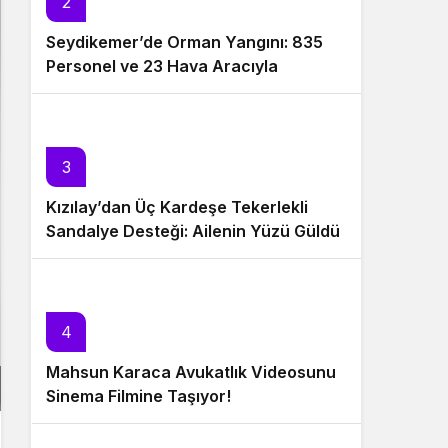
2
Seydikemer’de Orman Yangını: 835
Personel ve 23 Hava Aracıyla
Müdahale Sürüyor
3
Kızılay’dan Üç Kardeşe Tekerlekli
Sandalye Desteği: Ailenin Yüzü Güldü
4
Mahsun Karaca Avukatlık Videosunu
Sinema Filmine Taşıyor!