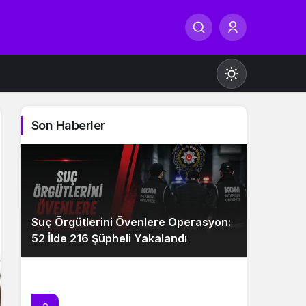
Son Haberler
Gündüz Modu
Gündüz modunu seçin.
Suç Örgütlerini Övenlere Operasyon:
Gece Modu
52 İlde 216 Şüpheli Yakalandı
Gece modunu seçin.
Sistem Modu
Sistem modunu seçin.