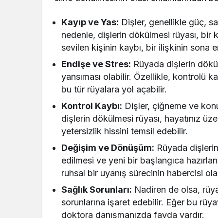
Kayıp ve Yas:
Dişler, genellikle güç, sa
nedenle, dişlerin dökülmesi rüyası, bir k
sevilen kişinin kaybı, bir ilişkinin sona e
Endişe ve Stres:
Rüyada dişlerin dökül
yansıması olabilir. Özellikle, kontrolü k
bu tür rüyalara yol açabilir.
Kontrol Kaybı:
Dişler, çiğneme ve konuş
dişlerin dökülmesi rüyası, hayatınız ü
yetersizlik hissini temsil edebilir.
Değişim ve Dönüşüm:
Rüyada dişlerin 
edilmesi ve yeni bir başlangıca hazırlan
ruhsal bir uyanış sürecinin habercisi olab
Sağlık Sorunları:
Nadiren de olsa, rüya
sorunlarına işaret edebilir. Eğer bu rüy
doktora danışmanızda fayda vardır.