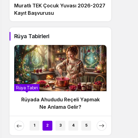
Muratlı TEK Çocuk Yuvası 2026-2027
Kayıt Başvurusu
Rüya Tabirleri
Rüya Tabiri
Rüya Tabir
Rüyada Ahududu Reçeli Yapmak
Rüyada
Ne Anlama Gelir?
1
2
3
4
5