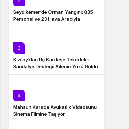
2
Seydikemer’de Orman Yangını: 835
Personel ve 23 Hava Aracıyla
Müdahale Sürüyor
3
Kızılay’dan Üç Kardeşe Tekerlekli
Sandalye Desteği: Ailenin Yüzü Güldü
4
Mahsun Karaca Avukatlık Videosunu
Sinema Filmine Taşıyor!