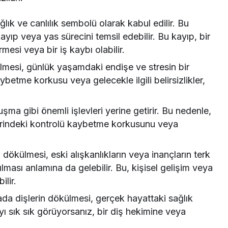
ğlık ve canlılık sembolü olarak kabul edilir. Bu
ayıp veya yas sürecini temsil edebilir. Bu kayıp, bir
rmesi veya bir iş kaybı olabilir.
mesi, günlük yaşamdaki endişe ve stresin bir
aybetme korkusu veya gelecekle ilgili belirsizlikler,
ma gibi önemli işlevleri yerine getirir. Bu nedenle,
zerindeki kontrolü kaybetme korkusunu veya
Rüya Tabiri
dökülmesi, eski alışkanlıkların veya inançların terk
Rüyada Ahududu Reçeli Almak Ne
ılması anlamına da gelebilir. Bu, kişisel gelişim veya
Anlama Gelir? Detaylı Tabirler
ilir.
da dişlerin dökülmesi, gerçek hayattaki sağlık
ayı sık sık görüyorsanız, bir diş hekimine veya