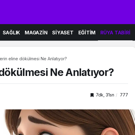
SAĞLIK
MAGAZİN
SİYASET
EĞİTİM
RÜYA TABİRİ
erin eline dökülmesi Ne Anlatıyor?
 dökülmesi Ne Anlatıyor?
7dk, 31sn
777