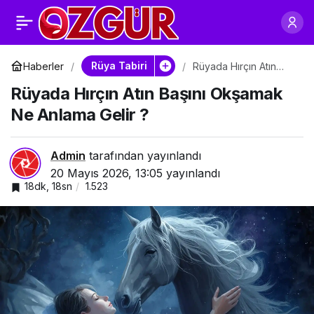
Rüyada Hırçın Atın
0
Başını Okşamak Ne
Rüya Tabiri
Haberler
Rüyada Hırçın Atın
Başını Okşamak Ne
Rüyada Hırçın Atın Başını Okşamak
Anlama Gelir ?
Anlama Gelir ?
Ne Anlama Gelir ?
Admin
tarafından yayınlandı
20 Mayıs 2026, 13:05
yayınlandı
18dk, 18sn
1.523