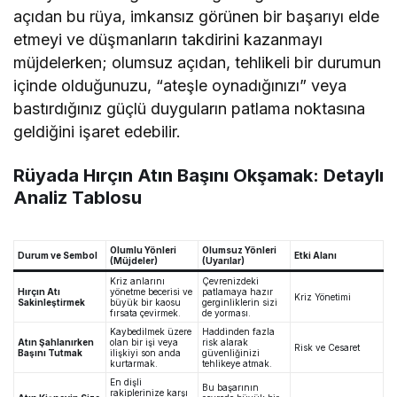
açıdan bu rüya, imkansız görünen bir başarıyı elde
etmeyi ve düşmanların takdirini kazanmayı
müjdelerken; olumsuz açıdan, tehlikeli bir durumun
içinde olduğunuzu, “ateşle oynadığınızı” veya
bastırdığınız güçlü duyguların patlama noktasına
geldiğini işaret edebilir.
Rüyada Hırçın Atın Başını Okşamak: Detaylı
Analiz Tablosu
Olumlu Yönleri
Olumsuz Yönleri
Durum ve Sembol
Etki Alanı
(Müjdeler)
(Uyarılar)
Kriz anlarını
Çevrenizdeki
Hırçın Atı
yönetme becerisi ve
patlamaya hazır
Kriz Yönetimi
Sakinleştirmek
büyük bir kaosu
gerginliklerin sizi
fırsata çevirmek.
de yorması.
Kaybedilmek üzere
Haddinden fazla
Atın Şahlanırken
olan bir işi veya
risk alarak
Risk ve Cesaret
Başını Tutmak
ilişkiyi son anda
güvenliğinizi
kurtarmak.
tehlikeye atmak.
En dişli
Bu başarının
rakiplerinize karşı