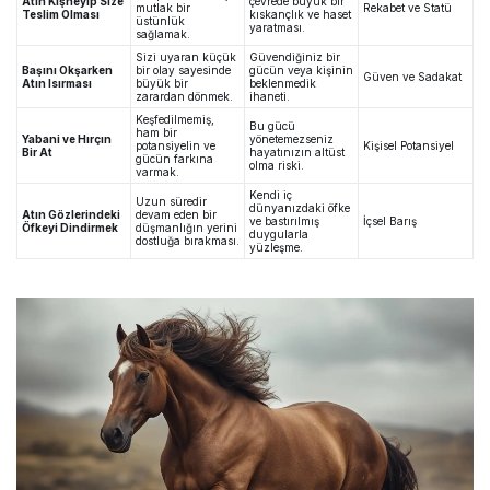
Atın Kişneyip Size
çevrede büyük bir
mutlak bir
Rekabet ve Statü
Teslim Olması
kıskançlık ve haset
üstünlük
yaratması.
sağlamak.
Sizi uyaran küçük
Güvendiğiniz bir
Başını Okşarken
bir olay sayesinde
gücün veya kişinin
Güven ve Sadakat
Atın Isırması
büyük bir
beklenmedik
zarardan dönmek.
ihaneti.
Keşfedilmemiş,
Bu gücü
ham bir
Yabani ve Hırçın
yönetemezseniz
potansiyelin ve
Kişisel Potansiyel
Bir At
hayatınızın altüst
gücün farkına
olma riski.
varmak.
Kendi iç
Uzun süredir
dünyanızdaki öfke
Atın Gözlerindeki
devam eden bir
ve bastırılmış
İçsel Barış
Öfkeyi Dindirmek
düşmanlığın yerini
duygularla
dostluğa bırakması.
yüzleşme.