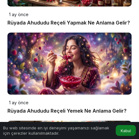
1 ay önce
Rüyada Ahududu Reçeli Yapmak Ne Anlama Gelir?
1 ay önce
Rüyada Ahududu Reçeli Yemek Ne Anlama Gelir?
Bu web sitesinde en iyi deneyimi yaşamanızı sağlamak
Kabul
için çerezler kullanılmaktadır.
Anasayfa
Akış
Hesabım