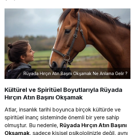
Rüyada Hırçın Atın Başını Okşamak Ne Anlama Gelir ?
Kültürel ve Spiritüel Boyutlarıyla Rüyada
Hırçın Atın Başını Okşamak
Atlar, insanlık tarihi boyunca birçok kültürde ve
spiritüel inanç sisteminde önemli bir yere sahip
olmuştur. Bu nedenle,
Rüyada Hırçın Atın Başını
Okşamak
, sadece kişisel psikolojinizle değil, aynı