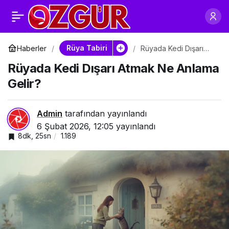
Rüyada Kırmızı Kedi
0
Paylaş
Görmek Ne Anlama
Rüya Tabiri
Haberler
Rüyada Kedi Dışarı
Atmak Ne Anlama
Rüyada Kedi Dışarı Atmak Ne Anlama
Gelir?
Gelir?
Gelir?
Admin
tarafından yayınlandı
6 Şubat 2026, 12:05
yayınlandı
8dk, 25sn
1.189