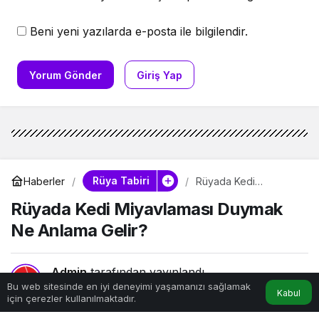
Beni yeni yazılarda e-posta ile bilgilendir.
Yorum Gönder
Giriş Yap
Rüya Tabiri
Haberler
Rüyada Kedi
Miyavlaması Duymak
Rüyada Kedi Miyavlaması Duymak
Ne Anlama Gelir?
Ne Anlama Gelir?
Admin
tarafından yayınlandı
Bu web sitesinde en iyi deneyimi yaşamanızı sağlamak
1 Şubat 2026, 12:00
yayınlandı
Kabul
için çerezler kullanılmaktadır.
Anasayfa
Akış
Hesabım
7dk, 10sn
1.336