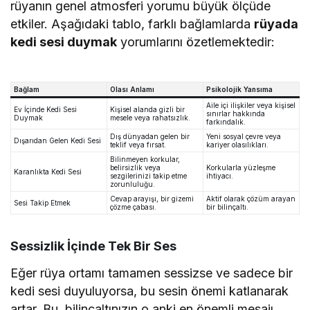
rüyanın genel atmosferi yorumu büyük ölçüde
etkiler. Aşağıdaki tablo, farklı bağlamlarda
rüyada
kedi sesi duymak
yorumlarını özetlemektedir:
Bağlam
Olası Anlamı
Psikolojik Yansıma
Aile içi ilişkiler veya kişisel
Ev İçinde Kedi Sesi
Kişisel alanda gizli bir
sınırlar hakkında
Duymak
mesele veya rahatsızlık.
farkındalık.
Dış dünyadan gelen bir
Yeni sosyal çevre veya
Dışarıdan Gelen Kedi Sesi
teklif veya fırsat.
kariyer olasılıkları.
Bilinmeyen korkular,
belirsizlik veya
Korkularla yüzleşme
Karanlıkta Kedi Sesi
sezgilerinizi takip etme
ihtiyacı.
zorunluluğu.
Cevap arayışı, bir gizemi
Aktif olarak çözüm arayan
Sesi Takip Etmek
çözme çabası.
bir bilinçaltı.
Sessizlik İçinde Tek Bir Ses
Eğer rüya ortamı tamamen sessizse ve sadece bir
kedi sesi duyuluyorsa, bu sesin önemi katlanarak
artar. Bu, bilinçaltınızın o anki en önemli mesajı