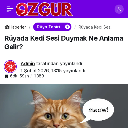
Rüyada Kedi
0
Paylaş
Miyavlaması Duymak
Rüya Tabiri
Haberler
Rüyada Kedi Sesi
Duymak Ne Anlama
Rüyada Kedi Sesi Duymak Ne Anlama
Gelir?
Ne Anlama Gelir?
Gelir?
Admin
tarafından yayınlandı
1 Şubat 2026, 13:15
yayınlandı
6dk, 59sn
1.389