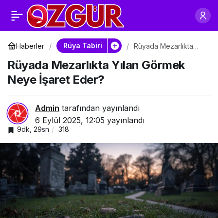
Rüyada Yılan
0
Paylaş
Yakalamak Ne
Rüya Tabiri
Haberler
Rüyada Mezarlıkta
Yılan Görmek Neye
Rüyada Mezarlıkta Yılan Görmek
İşaret Eder?
Anlama Gelir?
Neye İşaret Eder?
Admin
tarafından yayınlandı
6 Eylül 2025, 12:05
yayınlandı
9dk, 29sn
318