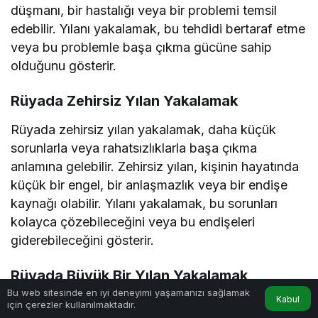
düşmanı, bir hastalığı veya bir problemi temsil
edebilir. Yılanı yakalamak, bu tehdidi bertaraf etme
veya bu problemle başa çıkma gücüne sahip
olduğunu gösterir.
Rüyada Zehirsiz Yılan Yakalamak
Rüyada zehirsiz yılan yakalamak, daha küçük
sorunlarla veya rahatsızlıklarla başa çıkma
anlamına gelebilir. Zehirsiz yılan, kişinin hayatında
küçük bir engel, bir anlaşmazlık veya bir endişe
kaynağı olabilir. Yılanı yakalamak, bu sorunları
kolayca çözebileceğini veya bu endişeleri
giderebileceğini gösterir.
Rüyada Büyük Bir Yılan Yakalamak
Bu web sitesinde en iyi deneyimi yaşamanızı sağlamak
Kabul
Rüyada büyük bir yılan yakalamak, genellikle
için çerezler kullanılmaktadır.
Anasayfa
Akış
Hesabım