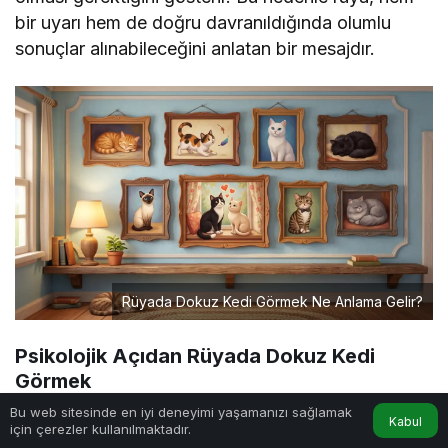
bir uyarı hem de doğru davranıldığında olumlu
sonuçlar alınabileceğini anlatan bir mesajdır.
Rüyada Dokuz Kedi Görmek Ne Anlama Gelir?
Psikolojik Açıdan Rüyada Dokuz Kedi
Görmek
Bu web sitesinde en iyi deneyimi yaşamanızı sağlamak
Psikolojik açıdan rüyada dokuz kedi görmek,
Kabul
için çerezler kullanılmaktadır.
Anasayfa
Akış
Hesabım
zihinsel olgunlaşma ve içsel farkındalık sürecini