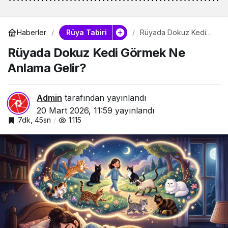
Rüya Tabiri
Haberler
Rüyada Dokuz Kedi
Görmek Ne Anlama
Rüyada Dokuz Kedi Görmek Ne
Gelir?
Anlama Gelir?
Admin
tarafından yayınlandı
20 Mart 2026, 11:59
yayınlandı
7dk, 45sn
1.115