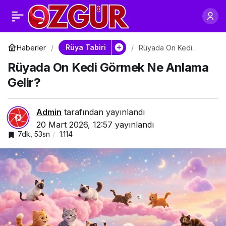
Rüyada Dokuz Kedi
0
Paylaş
Görmek Ne Anlama
Rüya Tabiri
Haberler
Rüyada On Kedi
Görmek Ne Anlama
Rüyada On Kedi Görmek Ne Anlama
Gelir?
Gelir?
Gelir?
Admin
tarafından yayınlandı
20 Mart 2026, 12:57
yayınlandı
7dk, 53sn
1.114