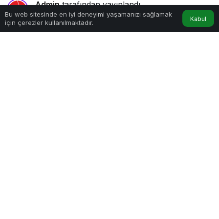
Admin
tarafından yayınlandı
Bu web sitesinde en iyi deneyimi yaşamanızı sağlamak
8 Nisan 2026, 13:02
yayınlandı
Kabul
için çerezler kullanılmaktadır.
Anasayfa
Akış
Hesabım
7dk, 54sn
460
Google'da Abone Ol
0
Paylaş
Beğen