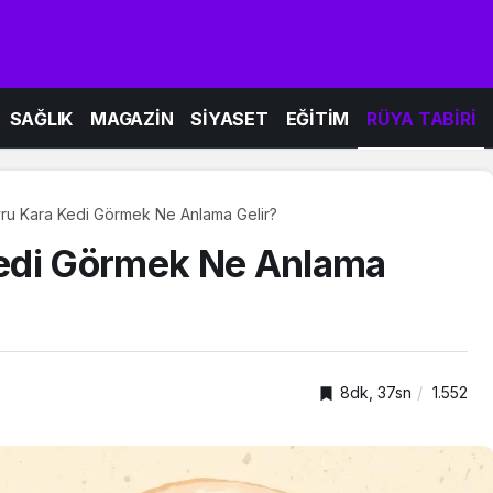
SAĞLIK
MAGAZİN
SİYASET
EĞİTİM
RÜYA TABİRİ
ru Kara Kedi Görmek Ne Anlama Gelir?
edi Görmek Ne Anlama
8dk, 37sn
1.552