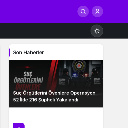
Son Haberler
Gündüz Modu
Gündüz modunu seçin.
Suç Örgütlerini Övenlere Operasyon:
Gece Modu
52 İlde 216 Şüpheli Yakalandı
Gece modunu seçin.
Sistem Modu
Sistem modunu seçin.