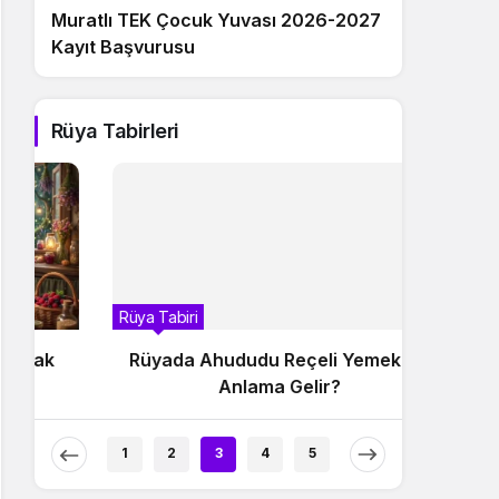
Muratlı TEK Çocuk Yuvası 2026-2027
Kayıt Başvurusu
Rüya Tabirleri
Rüya Tabiri
Rüya Tabir
Rüyada Ahududu Reçeli Yemek Ne
Rüyad
Anlama Gelir?
Ne
1
2
3
4
5