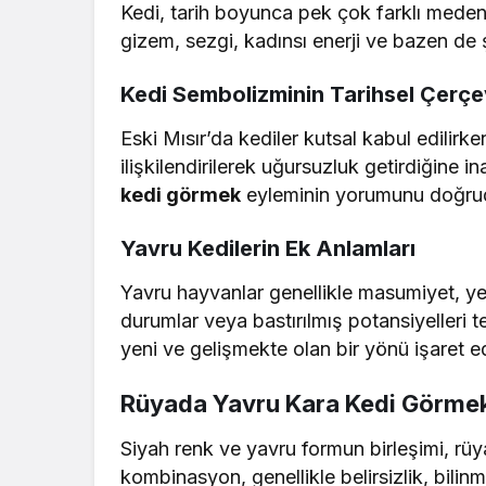
Kedi, tarih boyunca pek çok farklı medeni
gizem, sezgi, kadınsı enerji ve bazen d
Kedi Sembolizminin Tarihsel Çerçe
Eski Mısır’da kediler kutsal kabul edilirk
ilişkilendirilerek uğursuzluk getirdiğine in
kedi görmek
eyleminin yorumunu doğrud
Yavru Kedilerin Ek Anlamları
Yavru hayvanlar genellikle masumiyet, y
Rüya Tabiri
durumlar veya bastırılmış potansiyelleri t
yeni ve gelişmekte olan bir yönü işaret ed
Rüyada Ahududu R
Anlama Gelir? Det
Rüyada Yavru Kara Kedi Görme
Siyah renk ve yavru formun birleşimi, rüy
kombinasyon, genellikle belirsizlik, bilin