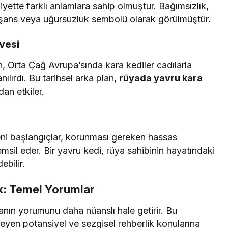
yette farklı anlamlara sahip olmuştur. Bağımsızlık,
e şans veya uğursuzluk sembolü olarak görülmüştür.
vesi
en, Orta Çağ Avrupa’sında kara kediler cadılarla
anılırdı. Bu tarihsel arka plan,
rüyada yavru kara
an etkiler.
eni başlangıçlar, korunması gereken hassas
Rüya Tabiri
emsil eder. Bir yavru kedi, rüya sahibinin hayatındaki
ebilir.
eçeli Almak Ne
Rüyada Ahududu Reçeli Yapmak
aylı Tabirler
Ne Anlama Gelir?
k: Temel Yorumlar
anın yorumunu daha nüanslı hale getirir. Bu
meyen potansiyel ve sezgisel rehberlik konularına