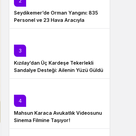
2
Seydikemer’de Orman Yangını: 835
Personel ve 23 Hava Aracıyla
Müdahale Sürüyor
3
Kızılay’dan Üç Kardeşe Tekerlekli
Sandalye Desteği: Ailenin Yüzü Güldü
4
Mahsun Karaca Avukatlık Videosunu
Sinema Filmine Taşıyor!