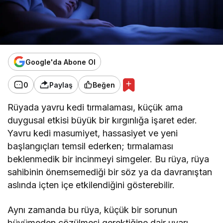
Google'da Abone Ol
0
Paylaş
Beğen
Rüyada yavru kedi tırmalaması, küçük ama
duygusal etkisi büyük bir kırgınlığa işaret eder.
Yavru kedi masumiyet, hassasiyet ve yeni
başlangıçları temsil ederken; tırmalaması
beklenmedik bir incinmeyi simgeler. Bu rüya, rüya
sahibinin önemsemediği bir söz ya da davranıştan
aslında içten içe etkilendiğini gösterebilir.
Aynı zamanda bu rüya, küçük bir sorunun
büyümeden çözülmesi gerektiğine dair uyarı