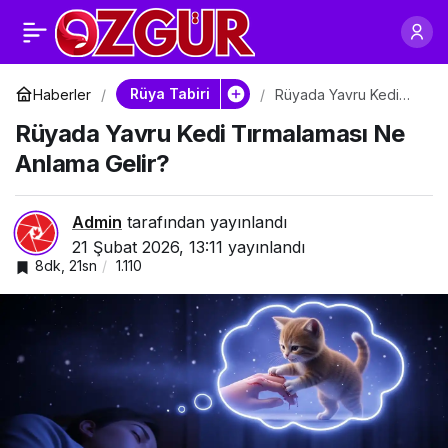
Rüyada Kedi
0
Paylaş
Tırmalaması Ne
Rüya Tabiri
Haberler
Rüyada Yavru Kedi
Tırmalaması Ne
Rüyada Yavru Kedi Tırmalaması Ne
Anlama Gelir?
Anlama Gelir?
Anlama Gelir?
Admin
tarafından yayınlandı
21 Şubat 2026, 13:11
yayınlandı
8dk, 21sn
1.110