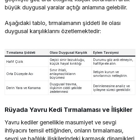
büyük duygusal yaralar açtığı anlamına gelebilir.
Aşağıdaki tablo, tırmalamanın şiddeti ile olası
duygusal karşılıklarını özetlemektedir:
Tırmalama Şiddeti
Olası Duygusal Karşılık
Eylem Tavsiyesi
Geçici sinir bozukluğu,
Durumu göz ardı etmeyin,
Hafif Çizik
küçük hayal kırıklığı
hafifçe ele alın.
Sınır ihlali,
İletişim kurun ve
Orta Düzeyde Acı
anlaşmazlıkların
sınırlarınızı netleştirin.
büyümesi
Duygusal travma,
Derinlemesine analiz ve
Derin Yara ve Kanama
ilişkinin ciddi şekilde
iyileşme süreci gereklidir.
zedelenmesi
Rüyada Yavru Kedi Tırmalaması ve İlişkiler
Yavru kediler genellikle masumiyet ve sevgi
ihtiyacını temsil ettiğinden, onların tırmalaması,
sevgi ve bağlılık ilişkilerindeki karmaşık dinamikleri