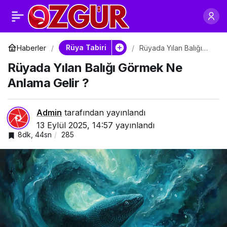
Rüyada Büyük Yılan
0
Paylaş
Öldürmek Ne Anlama
Rüya Tabiri
Haberler
Rüyada Yılan Balığı
Görmek Ne Anlama
Rüyada Yılan Balığı Görmek Ne
Gelir ?
Gelir?
Anlama Gelir ?
Admin
tarafından yayınlandı
13 Eylül 2025, 14:57
yayınlandı
8dk, 44sn
285