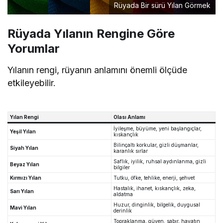
Rüyada Bir sürü Yılan Görmek
Rüyada Yılanın Rengine Göre
Yorumlar
Yılanın rengi, rüyanın anlamını önemli ölçüde
etkileyebilir.
Yılan Rengi
Olası Anlamı
İyileşme, büyüme, yeni başlangıçlar,
Yeşil Yılan
kıskançlık
Bilinçaltı korkular, gizli düşmanlar,
Siyah Yılan
karanlık sırlar
Saflık, iyilik, ruhsal aydınlanma, gizli
Beyaz Yılan
bilgiler
Kırmızı Yılan
Tutku, öfke, tehlike, enerji, şehvet
Hastalık, ihanet, kıskançlık, zeka,
Sarı Yılan
aldatma
Huzur, dinginlik, bilgelik, duygusal
Mavi Yılan
derinlik
Topraklanma, güven, sabır, hayatın