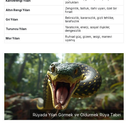
Kahverengi Yılan
zorlukları
Zenginlik, bolluk, ilahi uyarı, özel bir
Altın Rengi Yılan
fırsat
Belirsizlik, kararsızlık, gizli tehlike,
Gri Yılan
tarafsızlık
Yaratıcılık, enerji, sosyal ilişkiler,
Turuncu Yılan
dengesizlik
Ruhsal güç, gizem, sezgi, manevi
Mor Yılan
uyanış
Rüyada Yılan Görmek ve Öldürmek Rüya Tabiri