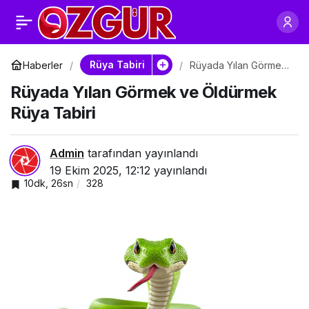
Rüyada Sahte Yılan
0
Paylaş
Görmek Ne Anlama
Rüya Tabiri
Haberler
Rüyada Yılan Görmek
ve Öldürmek Rüya
Rüyada Yılan Görmek ve Öldürmek
Tabiri
Gelir?
Rüya Tabiri
Admin
tarafından yayınlandı
19 Ekim 2025, 12:12
yayınlandı
10dk, 26sn
328