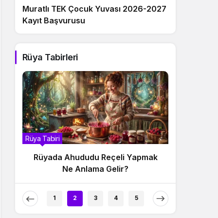
Muratlı TEK Çocuk Yuvası 2026-2027
Kayıt Başvurusu
Rüya Tabirleri
Rüya Tabiri
Rüya Ta
k
Rüyada Ahududu Reçeli Yemek Ne
Rüy
Anlama Gelir?
1
2
3
4
5