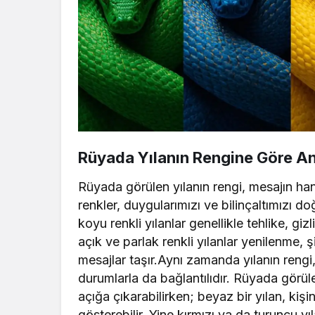
Rüyada Yılanın Rengine Göre An
Rüyada görülen yılanın rengi, mesajın han
renkler, duygularımızı ve bilinçaltımızı d
koyu renkli yılanlar genellikle tehlike, gi
açık ve parlak renkli yılanlar yenilenme,
mesajlar taşır.Aynı zamanda yılanın rengi
durumlarla da bağlantılıdır. Rüyada görülen
açığa çıkarabilirken; beyaz bir yılan, kişi
gösterebilir. Yine kırmızı ya da turuncu y