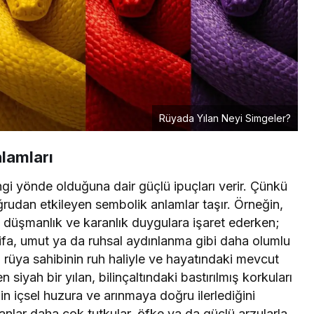
Rüyada Yılan Neyi Simgeler?
lamları
gi yönde olduğuna dair güçlü ipuçları verir. Çünkü
oğrudan etkileyen sembolik anlamlar taşır. Örneğin,
zli düşmanlık ve karanlık duygulara işaret ederken;
 şifa, umut ya da ruhsal aydınlanma gibi daha olumlu
, rüya sahibinin ruh haliyle ve hayatındaki mevcut
 siyah bir yılan, bilinçaltındaki bastırılmış korkuları
nin içsel huzura ve arınmaya doğru ilerlediğini
ılanlar daha çok tutkular, öfke ya da güçlü arzularla