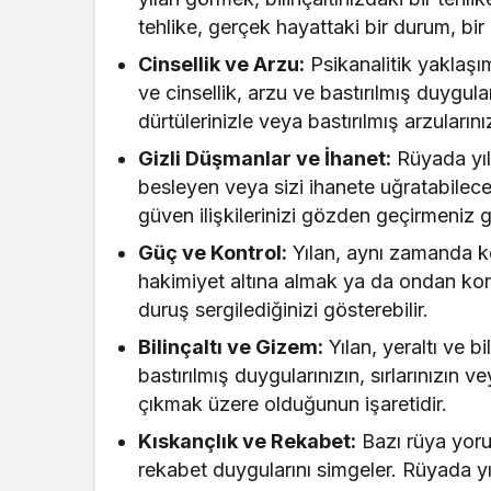
tehlike, gerçek hayattaki bir durum, bir k
Cinsellik ve Arzu:
Psikanalitik yaklaşım
ve cinsellik, arzu ve bastırılmış duygular
dürtülerinizle veya bastırılmış arzularınızl
Gizli Düşmanlar ve İhanet:
Rüyada yıl
besleyen veya sizi ihanete uğratabilecek 
güven ilişkilerinizi gözden geçirmeniz ger
Güç ve Kontrol:
Yılan, aynı zamanda kon
hakimiyet altına almak ya da ondan kor
duruş sergilediğinizi gösterebilir.
Bilinçaltı ve Gizem:
Yılan, yeraltı ve b
bastırılmış duygularınızın, sırlarınızın
çıkmak üzere olduğunun işaretidir.
Kıskançlık ve Rekabet:
Bazı rüya yoru
rekabet duygularını simgeler. Rüyada y