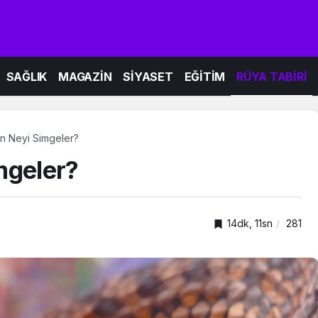
SAĞLIK
MAGAZİN
SİYASET
EĞİTİM
RÜYA TABİRİ
n Neyi Simgeler?
mgeler?
14dk, 11sn
281