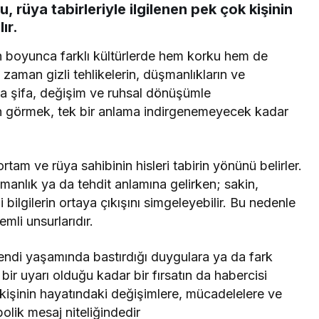
 rüya tabirleriyle ilgilenen pek çok kişinin
ır.
ih boyunca farklı kültürlerde hem korku hem de
zaman gizli tehlikelerin, düşmanlıkların ve
 da şifa, değişim ve ruhsal dönüşümle
ılan görmek, tek bir anlama indirgenemeyecek kadar
tam ve rüya sahibinin hisleri tabirin yönünü belirler.
şmanlık ya da tehdit anlamına gelirken; sakin,
li bilgilerin ortaya çıkışını simgeleyebilir. Bu nedenle
li unsurlarıdır.
kendi yaşamında bastırdığı duygulara ya da fark
 bir uyarı olduğu kadar bir fırsatın da habercisi
, kişinin hayatındaki değişimlere, mücadelelere ve
bolik mesaj niteliğindedir