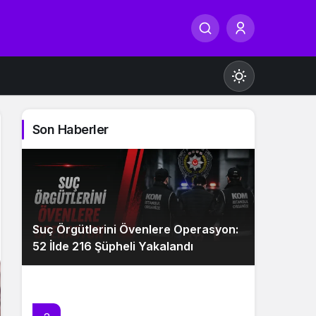
Son Haberler
Gündüz Modu
Gündüz modunu seçin.
Suç Örgütlerini Övenlere Operasyon:
Gece Modu
52 İlde 216 Şüpheli Yakalandı
Gece modunu seçin.
Sistem Modu
Sistem modunu seçin.