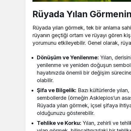
Rüyada Yılan Görmenin
Rüyada yılan görmek, tek bir anlama sahip 
rüyanın geçtiği ortam ve rüyayı gören kiş
yorumunu etkileyebilir. Genel olarak, rüy
Dönüşüm ve Yenilenme:
Yılan, derisi
yenilenme ve yeniden doğuşun sembolü 
hayatınızda önemli bir değişim sürecine 
olabilir.
Rüya Tabiri
Şifa ve Bilgelik:
Bazı kültürlerde yılan, şi
Rüyada Ahududu 
sembollerde (örneğin Asklepios’un asası)
Anlama Gelir? D
Rüyada yılan görmek, içsel şifaya ihti
olduğunuzu gösterebilir.
Tehlike ve Korku:
Yılan, zehirli ve tehl
yılan görmek, bilinçaltınızdaki bir tehl