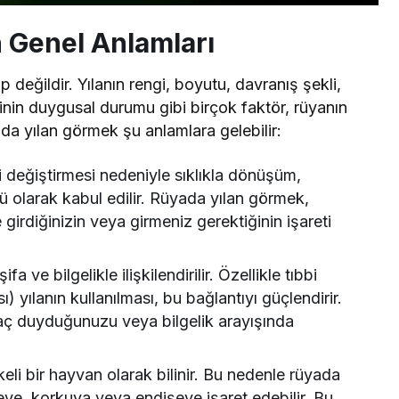
 Genel Anlamları
değildir. Yılanın rengi, boyutu, davranış şekli,
inin duygusal durumu gibi birçok faktör, rüyanın
ada yılan görmek şu anlamlara gelebilir:
ni değiştirmesi nedeniyle sıklıkla dönüşüm,
olarak kabul edilir. Rüyada yılan görmek,
girdiğinizin veya girmeniz gerektiğinin işareti
Rüya Tabiri
fa ve bilgelikle ilişkilendirilir. Özellikle tıbbi
Reçeli Almak Ne
Rüyada Ahududu Reçeli Yapma
 yılanın kullanılması, bu bağlantıyı güçlendirir.
etaylı Tabirler
Ne Anlama Gelir?
yaç duyduğunuzu veya bilgelik arayışında
ikeli bir hayvan olarak bilinir. Bu nedenle rüyada
ikeye, korkuya veya endişeye işaret edebilir. Bu