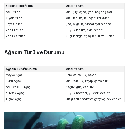
Yılanın Rengi/Türü
Olası Yorum
Yeşil Yılan
Umut, iyileşme, yeni başlangıçlar
Siyah Yılan
Gizli tehlike, bilinçaltı korkuları
Beyaz Yılan
Şifa, bilgelik, ruhsal aydınlanma
Zehirli Yılan
Büyük tehlike, ciddi tehdit
Zehirsiz Yılan
Küçük engeller, aşılabilir zorluklar
Ağacın Türü ve Durumu
Ağacın Türü/Durumu
Olası Yorum
Meyve Ağacı
Bereket, bolluk, başarı
Kuru Ağaç
Umutsuzluk, kayıp, çaresizlik
Yeşil ve Gür Ağaç
Sağlık, güç, canlılık
Yüksek Ağaç
Büyük hedefler, yüksek idealler
Alçak Ağaç
Ulaşılabilir hedefler, gerçekçi beklentiler