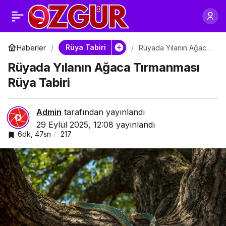
Rüyada Yılanın Hasta
0
Paylaş
Olması Rüya Tabiri
Rüya Tabiri
Haberler
Rüyada Yılanın Ağaca
Tırmanması Rüya
Rüyada Yılanın Ağaca Tırmanması
Tabiri
Rüya Tabiri
Admin
tarafından yayınlandı
29 Eylül 2025, 12:08
yayınlandı
6dk, 47sn
217