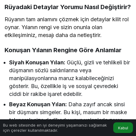
Rüyadaki Detaylar Yorumu Nasıl Değiştirir?
Rüyanın tam anlamını çözmek için detaylar kilit rol
oynar. Yılanın rengi ve sizin onunla olan
etkileşiminiz, mesajı daha da netleştirir.
Konuşan Yılanın Rengine Göre Anlamlar
Siyah Konuşan Yılan:
Güçlü, gizli ve tehlikeli bir
düşmanın sözlü saldırılarına veya
manipülasyonlarına maruz kalabileceğinizi
gösterir. Bu, özellikle iş ve sosyal çevredeki
ciddi bir rakibe işaret edebilir.
Beyaz Konuşan Yılan:
Daha zayıf ancak sinsi
bir düşmanı simgeler. Bu kişi, masum bir maske
takınarak size dedikodu veya yalanlarla zarar
Bu web sitesinde en iyi deneyimi yaşamanızı sağlamak
vermeye çalışabilir.
Kabul
için çerezler kullanılmaktadır.
Anasayfa
Akış
Hesabım