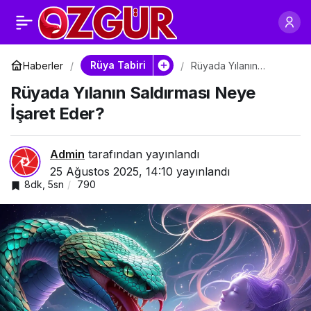
Rüyada Konuşan
0
Paylaş
Yılan Görmek Ne
Rüya Tabiri
Haberler
Rüyada Yılanın
Saldırması Neye İşaret
Rüyada Yılanın Saldırması Neye
Eder?
Anlatıyor?
İşaret Eder?
Admin
tarafından yayınlandı
25 Ağustos 2025, 14:10
yayınlandı
8dk, 5sn
790