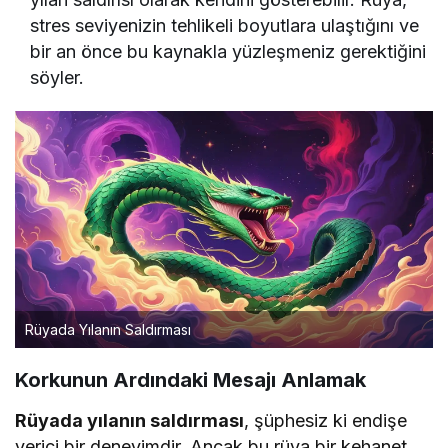
stres seviyenizin tehlikeli boyutlara ulaştığını ve
bir an önce bu kaynakla yüzleşmeniz gerektiğini
söyler.
Rüyada Yılanın Saldırması
Korkunun Ardındaki Mesajı Anlamak
Rüyada yılanın saldırması
, şüphesiz ki endişe
verici bir deneyimdir. Ancak bu rüya bir kehanet