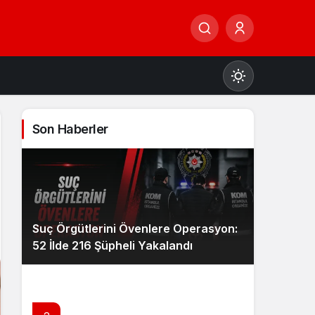
Son Haberler
Gündüz Modu
Gündüz modunu seçin.
Suç Örgütlerini Övenlere Operasyon:
Gece Modu
52 İlde 216 Şüpheli Yakalandı
Gece modunu seçin.
Sistem Modu
Sistem modunu seçin.