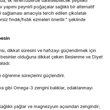
, ilk teneffüslerde tüketilebilecek yeşillikli
yapımı peynirli poğaçalar sağlıklı bir alternatif
ji sağlaması amacıyla tercih edilen çikolatalı
z fındık/fıstık ezmeleri önerilir.” şeklinde
besin
ı, dikkat süresini ve hafızayı güçlendirmek için
n besinler olduğuna dikkat çeken Beslenme ve Diyet
aladı:
e öğrenme süreçlerini güçlendirir.
ya gibi Omega-3 zengini balıklar, odaklanmayı
Sağlıklı yağlar ve magnezyum açısından zengindir;