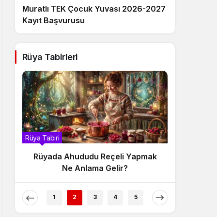
Muratlı TEK Çocuk Yuvası 2026-2027
Kayıt Başvurusu
Rüya Tabirleri
Rüya Tabiri
Rüya Tabir
Rüyada Ahududu Reçeli Yapmak
Rüyada
Ne Anlama Gelir?
1
2
3
4
5