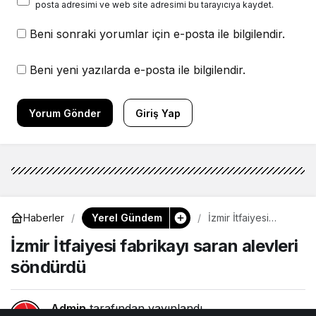
posta adresimi ve web site adresimi bu tarayıcıya kaydet.
Beni sonraki yorumlar için e-posta ile bilgilendir.
Beni yeni yazılarda e-posta ile bilgilendir.
Yorum Gönder
Giriş Yap
Yerel Gündem
Haberler
İzmir İtfaiyesi
fabrikayı saran
İzmir İtfaiyesi fabrikayı saran alevleri
alevleri söndürdü
söndürdü
Admin
tarafından yayınlandı