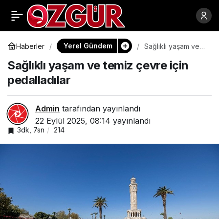
İzmir İtfaiyesi
0
Paylaş
fabrikayı saran
Yerel Gündem
Haberler
Sağlıklı yaşam ve
temiz çevre için
Sağlıklı yaşam ve temiz çevre için
pedalladılar
alevleri söndürdü
pedalladılar
Admin
tarafından yayınlandı
22 Eylül 2025, 08:14
yayınlandı
3dk, 7sn
214