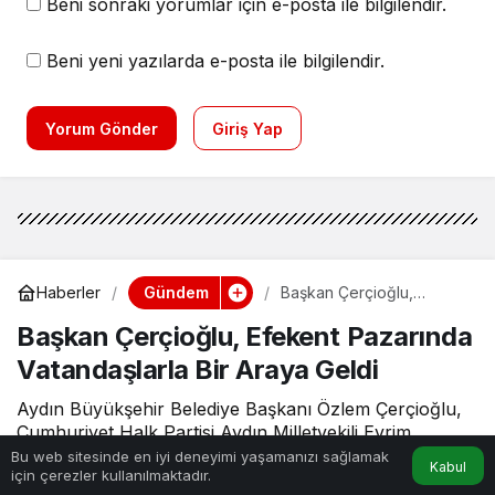
Beni sonraki yorumlar için e-posta ile bilgilendir.
Beni yeni yazılarda e-posta ile bilgilendir.
Yorum Gönder
Giriş Yap
Gündem
Haberler
Başkan Çerçioğlu,
Efekent Pazarında
Başkan Çerçioğlu, Efekent Pazarında
Vatandaşlarla Bir Araya
Geldi
Vatandaşlarla Bir Araya Geldi
Aydın Büyükşehir Belediye Başkanı Özlem Çerçioğlu,
Cumhuriyet Halk Partisi Aydın Milletvekili Evrim
Karakoz ve Efeler Belediye başkan adayı Anıl Yetişkin
Bu web sitesinde en iyi deneyimi yaşamanızı sağlamak
Kabul
için çerezler kullanılmaktadır.
ile birlikte Efeler ilçesi Girne Mahallesi’nde bulunan
Anasayfa
Akış
Hesabım