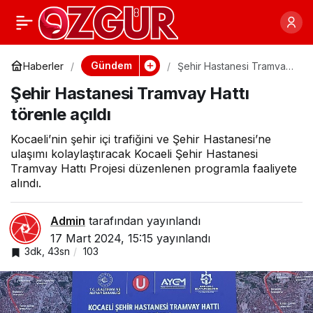
Başkan Çerçioğlu,
0
Paylaş
Efekent Pazarında
Gündem
Haberler
Şehir Hastanesi Tramvay
Hattı törenle açıldı
Şehir Hastanesi Tramvay Hattı
Vatandaşlarla Bir
törenle açıldı
Araya Geldi
Kocaeli’nin şehir içi trafiğini ve Şehir Hastanesi’ne
ulaşımı kolaylaştıracak Kocaeli Şehir Hastanesi
Tramvay Hattı Projesi düzenlenen programla faaliyete
alındı.
Admin
tarafından yayınlandı
17 Mart 2024, 15:15
yayınlandı
3dk, 43sn
103