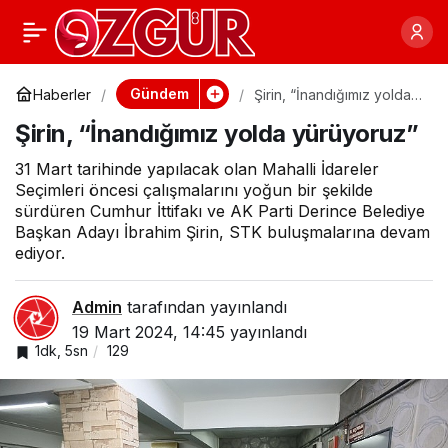
Söğüt, Sevindikli'de
0
Paylaş
vatandaşlarla gönül
Gündem
Haberler
Şirin, “İnandığımız yolda
yürüyoruz”
Şirin, “İnandığımız yolda yürüyoruz”
sofrasında buluştu
31 Mart tarihinde yapılacak olan Mahalli İdareler
Seçimleri öncesi çalışmalarını yoğun bir şekilde
sürdüren Cumhur İttifakı ve AK Parti Derince Belediye
Başkan Adayı İbrahim Şirin, STK buluşmalarına devam
ediyor.
Admin
tarafından yayınlandı
19 Mart 2024, 14:45
yayınlandı
1dk, 5sn
129