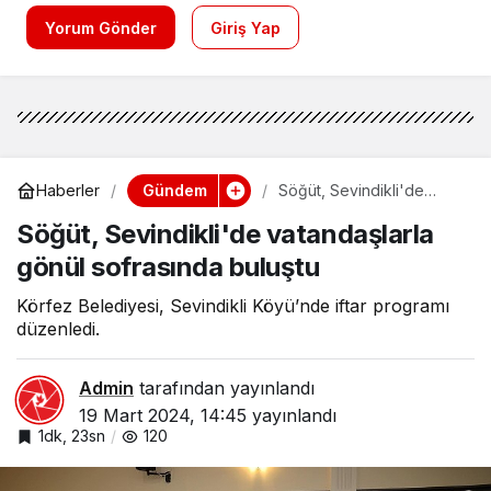
Yorum Gönder
Giriş Yap
Gündem
Haberler
Söğüt, Sevindikli'de
vatandaşlarla gönül
Söğüt, Sevindikli'de vatandaşlarla
sofrasında buluştu
gönül sofrasında buluştu
Körfez Belediyesi, Sevindikli Köyü’nde iftar programı
düzenledi.
Admin
tarafından yayınlandı
19 Mart 2024, 14:45
yayınlandı
1dk, 23sn
120