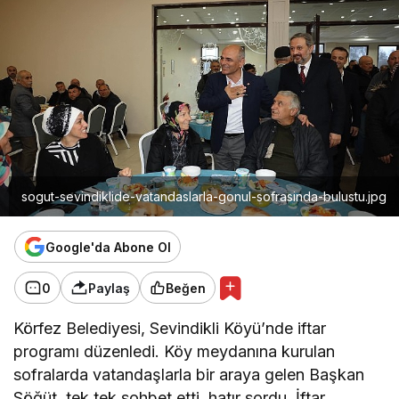
sogut-sevindiklide-vatandaslarla-gonul-sofrasinda-bulustu.jpg
Google'da Abone Ol
0
Paylaş
Beğen
Körfez Belediyesi, Sevindikli Köyü’nde iftar
programı düzenledi. Köy meydanına kurulan
sofralarda vatandaşlarla bir araya gelen Başkan
Söğüt, tek tek sohbet etti, hatır sordu. İftar