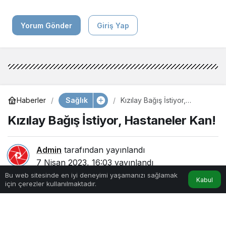
Yorum Gönder
Giriş Yap
Sağlık
Haberler
Kızılay Bağış İstiyor,
Hastaneler Kan!
Kızılay Bağış İstiyor, Hastaneler Kan!
Admin
tarafından yayınlandı
7 Nisan 2023, 16:03
yayınlandı
6dk, 39sn
135
Bu web sitesinde en iyi deneyimi yaşamanızı sağlamak
Kabul
için çerezler kullanılmaktadır.
Anasayfa
Akış
Hesabım