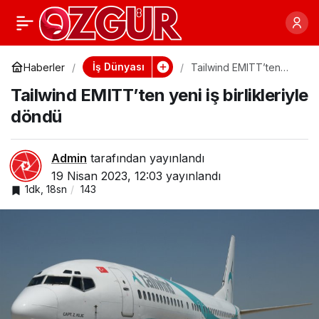
Ayakkabı ihracatı ilk
0
Paylaş
kez 100 milyon doları
İş Dünyası
Haberler
Tailwind EMITT’ten
yeni iş birlikleriyle
Tailwind EMITT’ten yeni iş birlikleriyle
döndü
aştı
döndü
Admin
tarafından yayınlandı
19 Nisan 2023, 12:03
yayınlandı
1dk, 18sn
143