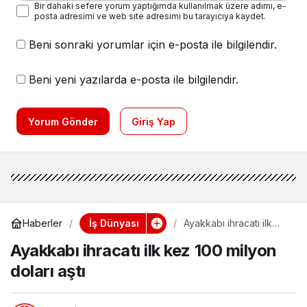
Bir dahaki sefere yorum yaptığımda kullanılmak üzere adımı, e-
posta adresimi ve web site adresimi bu tarayıcıya kaydet.
Beni sonraki yorumlar için e-posta ile bilgilendir.
Beni yeni yazılarda e-posta ile bilgilendir.
Yorum Gönder
Giriş Yap
İş Dünyası
Haberler
Ayakkabı ihracatı ilk
kez 100 milyon doları
Ayakkabı ihracatı ilk kez 100 milyon
aştı
doları aştı