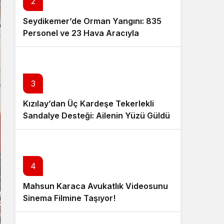
2
Seydikemer’de Orman Yangını: 835
Personel ve 23 Hava Aracıyla
Müdahale Sürüyor
3
Kızılay’dan Üç Kardeşe Tekerlekli
Sandalye Desteği: Ailenin Yüzü Güldü
4
Mahsun Karaca Avukatlık Videosunu
Sinema Filmine Taşıyor!