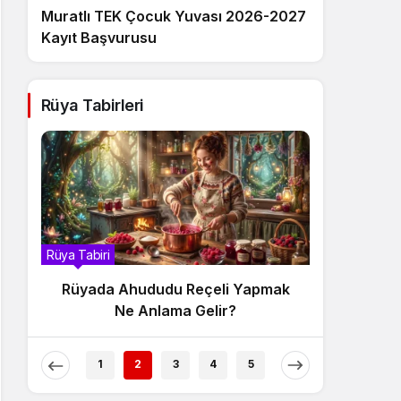
Muratlı TEK Çocuk Yuvası 2026-2027
Kayıt Başvurusu
Rüya Tabirleri
Rüya Tabiri
Rüya Tabir
Rüyada Ahududu Reçeli Yapmak
Rüyada
Ne Anlama Gelir?
1
2
3
4
5