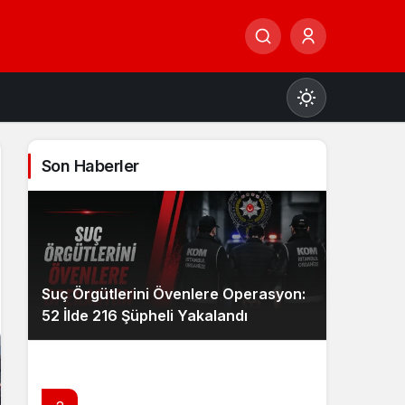
Son Haberler
Gündüz Modu
Gündüz modunu seçin.
Suç Örgütlerini Övenlere Operasyon:
Gece Modu
52 İlde 216 Şüpheli Yakalandı
Gece modunu seçin.
Sistem Modu
Sistem modunu seçin.