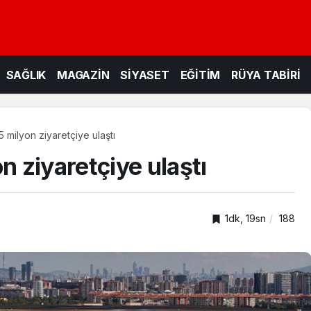
SAĞLIK
MAGAZİN
SİYASET
EĞİTİM
RÜYA TABİRİ
milyon ziyaretçiye ulaştı
 ziyaretçiye ulaştı
1dk, 19sn
188