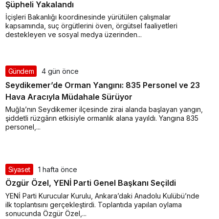
Şüpheli Yakalandı
İçişleri Bakanlığı koordinesinde yürütülen çalışmalar
kapsamında, suç örgütlerini öven, örgütsel faaliyetleri
destekleyen ve sosyal medya üzerinden...
Gündem
4 gün önce
Seydikemer’de Orman Yangını: 835 Personel ve 23
Hava Aracıyla Müdahale Sürüyor
Muğla’nın Seydikemer ilçesinde zirai alanda başlayan yangın,
şiddetli rüzgârın etkisiyle ormanlık alana yayıldı. Yangına 835
personel,...
Rüya Tabiri
Rüyada Ahududu Reçeli Almak Ne
Anlama Gelir? Detaylı Tabirler
Siyaset
1 hafta önce
Özgür Özel, YENİ Parti Genel Başkanı Seçildi
YENİ Parti Kurucular Kurulu, Ankara’daki Anadolu Kulübü’nde
ilk toplantısını gerçekleştirdi. Toplantıda yapılan oylama
sonucunda Özgür Özel,...