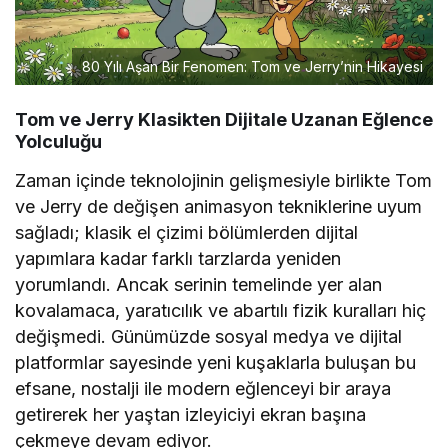
80 Yılı Aşan Bir Fenomen: Tom ve Jerry’nin Hikayesi
Tom ve Jerry Klasikten Dijitale Uzanan Eğlence
Yolculuğu
Zaman içinde teknolojinin gelişmesiyle birlikte Tom
ve Jerry de değişen animasyon tekniklerine uyum
sağladı; klasik el çizimi bölümlerden dijital
yapımlara kadar farklı tarzlarda yeniden
yorumlandı. Ancak serinin temelinde yer alan
kovalamaca, yaratıcılık ve abartılı fizik kuralları hiç
değişmedi. Günümüzde sosyal medya ve dijital
platformlar sayesinde yeni kuşaklarla buluşan bu
efsane, nostalji ile modern eğlenceyi bir araya
getirerek her yaştan izleyiciyi ekran başına
çekmeye devam ediyor.