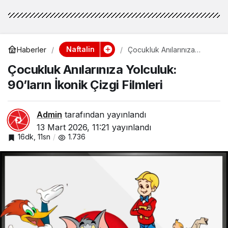
Naftalin
Haberler
Çocukluk Anılarınıza
Yolculuk: 90’ların İkonik
Çocukluk Anılarınıza Yolculuk:
Çizgi Filmleri
90’ların İkonik Çizgi Filmleri
Admin
tarafından yayınlandı
13 Mart 2026, 11:21
yayınlandı
16dk, 11sn
1.736