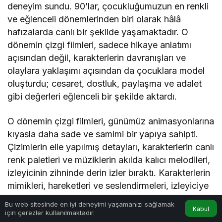
deneyim sundu. 90’lar, çocukluğumuzun en renkli
ve eğlenceli dönemlerinden biri olarak hâlâ
hafızalarda canlı bir şekilde yaşamaktadır. O
dönemin çizgi filmleri, sadece hikaye anlatımı
açısından değil, karakterlerin davranışları ve
olaylara yaklaşımı açısından da çocuklara model
oluşturdu; cesaret, dostluk, paylaşma ve adalet
gibi değerleri eğlenceli bir şekilde aktardı.
O dönemin çizgi filmleri, günümüz animasyonlarına
kıyasla daha sade ve samimi bir yapıya sahipti.
Çizimlerin elle yapılmış detayları, karakterlerin canlı
renk paletleri ve müziklerin akılda kalıcı melodileri,
izleyicinin zihninde derin izler bıraktı. Karakterlerin
mimikleri, hareketleri ve seslendirmeleri, izleyiciye
gerçek bir duygusal bağ kurma imkânı sağlıyordu.
Bu web sitesinde en iyi deneyimi yaşamanızı sağlamak
Kabul
Ayrıca bu çizgi filmler, çoğu zaman basit ama
için çerezler kullanılmaktadır.
Anasayfa
Akış
Hesabım