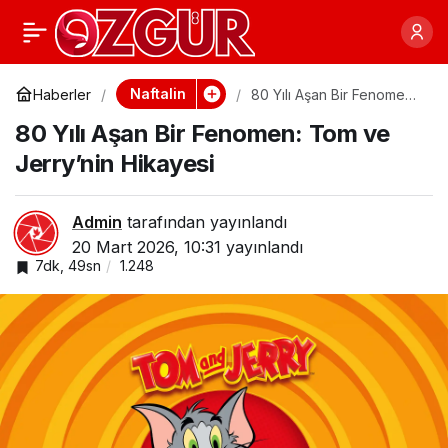
Çocukluk Anılarınıza
0
Paylaş
Yolculuk: 90’ların
Naftalin
Haberler
80 Yılı Aşan Bir Fenomen:
Tom ve Jerry’nin Hikayesi
80 Yılı Aşan Bir Fenomen: Tom ve
İkonik Çizgi Filmleri
Jerry’nin Hikayesi
Admin
tarafından yayınlandı
20 Mart 2026, 10:31
yayınlandı
7dk, 49sn
1.248