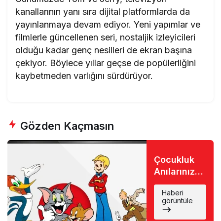
kanallarının yanı sıra dijital platformlarda da
yayınlanmaya devam ediyor. Yeni yapımlar ve
filmlerle güncellenen seri, nostaljik izleyicileri
olduğu kadar genç nesilleri de ekran başına
çekiyor. Böylece yıllar geçse de popülerliğini
kaybetmeden varlığını sürdürüyor.
Gözden Kaçmasın
Çocukluk
Anılarınıza
Yolculuk:
Haberi
90’ların
görüntüle
İkonik Çizgi
Filmleri