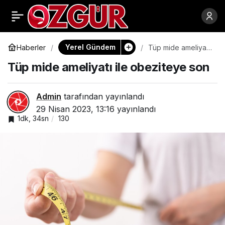
Türkiye’nin ilk arı
0
Paylaş
pazarı Bursa’da
Yerel Gündem
Haberler
Tüp mide ameliyatı
ile obeziteye son
Tüp mide ameliyatı ile obeziteye son
kuruldu
Admin
tarafından yayınlandı
29 Nisan 2023, 13:16
yayınlandı
1dk, 34sn
130