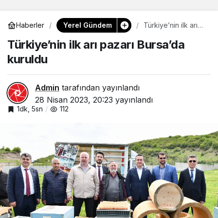
Yerel Gündem
Haberler
Türkiye’nin ilk arı
pazarı Bursa’da
Türkiye’nin ilk arı pazarı Bursa’da
kuruldu
kuruldu
Admin
tarafından yayınlandı
28 Nisan 2023, 20:23
yayınlandı
1dk, 5sn
112