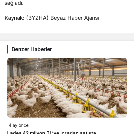
sağladı.
Kaynak: (BYZHA) Beyaz Haber Ajansı
Benzer Haberler
4 ay önce
Lades 42 milyon TL’ye icradan satışta