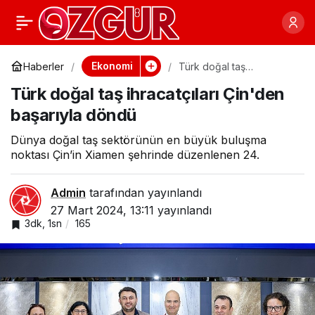
Geleceğini Kuran
0
Paylaş
Genç Kadınlara
Ekonomi
Haberler
Türk doğal taş
ihracatçıları Çin'den
Türk doğal taş ihracatçıları Çin'den
başarıyla döndü
İstihdam Yolunda
başarıyla döndü
Mentor Desteği
Dünya doğal taş sektörünün en büyük buluşma
noktası Çin’in Xiamen şehrinde düzenlenen 24.
Admin
tarafından yayınlandı
27 Mart 2024, 13:11
yayınlandı
3dk, 1sn
165