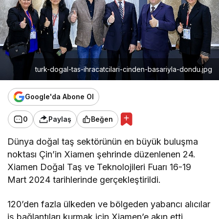
turk-dogal-tas-ihracatcilari-cinden-basariyla-dondu.jpg
Google'da Abone Ol
0
Paylaş
Beğen
Dünya doğal taş sektörünün en büyük buluşma
noktası Çin’in Xiamen şehrinde düzenlenen 24.
Xiamen Doğal Taş ve Teknolojileri Fuarı 16-19
Mart 2024 tarihlerinde gerçekleştirildi.
120’den fazla ülkeden ve bölgeden yabancı alıcılar
iş bağlantıları kurmak için Xiamen’e akın etti.