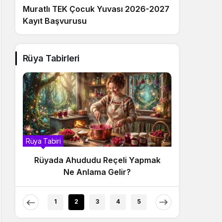
Muratlı TEK Çocuk Yuvası 2026-2027
Kayıt Başvurusu
Rüya Tabirleri
Rüya Tabiri
Rüya Tabir
Rüyada Ahududu Reçeli Yapmak
Rüyada
Ne Anlama Gelir?
1
2
3
4
5