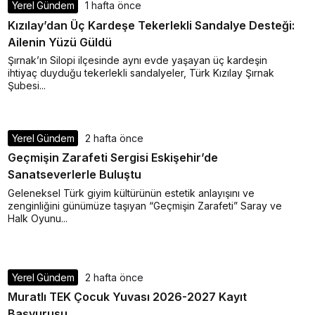
Yerel Gündem
1 hafta önce
Kızılay’dan Üç Kardeşe Tekerlekli Sandalye Desteği:
Ailenin Yüzü Güldü
Şırnak’ın Silopi ilçesinde aynı evde yaşayan üç kardeşin
ihtiyaç duyduğu tekerlekli sandalyeler, Türk Kızılay Şırnak
Şubesi...
Yerel Gündem
2 hafta önce
Geçmişin Zarafeti Sergisi Eskişehir’de
Sanatseverlerle Buluştu
Geleneksel Türk giyim kültürünün estetik anlayışını ve
Rüya Tabiri
zenginliğini günümüze taşıyan “Geçmişin Zarafeti” Saray ve
Halk Oyunu...
Rüyada Ahududu Reçeli Almak Ne
Anlama Gelir? Detaylı Tabirler
Yerel Gündem
2 hafta önce
Muratlı TEK Çocuk Yuvası 2026-2027 Kayıt
Başvurusu