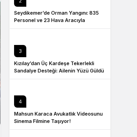
2
Seydikemer’de Orman Yangını: 835
Personel ve 23 Hava Aracıyla
Müdahale Sürüyor
3
Kızılay’dan Üç Kardeşe Tekerlekli
Sandalye Desteği: Ailenin Yüzü Güldü
4
Mahsun Karaca Avukatlık Videosunu
Sinema Filmine Taşıyor!