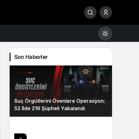
Son Haberler
Gündüz Modu
Gündüz modunu seçin.
Suç Örgütlerini Övenlere Operasyon:
Gece Modu
52 İlde 216 Şüpheli Yakalandı
Gece modunu seçin.
Sistem Modu
Sistem modunu seçin.