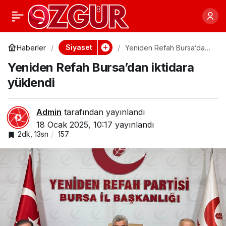
CHP lideri Özel,
0
Paylaş
İzmir’de okul ve kent
Siyaset
Haberler
Yeniden Refah Bursa’dan
iktidara yüklendi
Yeniden Refah Bursa’dan iktidara
lokantasını açtı
yüklendi
Admin
tarafından yayınlandı
18 Ocak 2025, 10:17
yayınlandı
2dk, 13sn
157