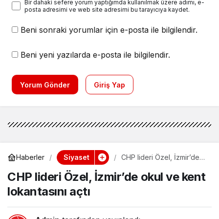
Bir dahaki sefere yorum yaptığımda kullanılmak üzere adımı, e-
posta adresimi ve web site adresimi bu tarayıcıya kaydet.
Beni sonraki yorumlar için e-posta ile bilgilendir.
Beni yeni yazılarda e-posta ile bilgilendir.
Yorum Gönder
Giriş Yap
Siyaset
Haberler
CHP lideri Özel, İzmir’de
okul ve kent lokantasını
CHP lideri Özel, İzmir’de okul ve kent
açtı
lokantasını açtı