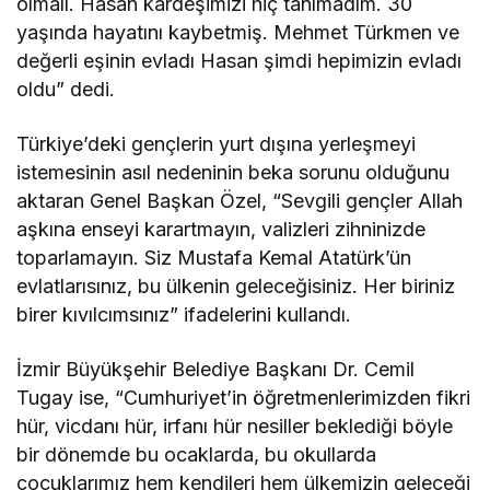
olmalı. Hasan kardeşimizi hiç tanımadım. 30
yaşında hayatını kaybetmiş. Mehmet Türkmen ve
değerli eşinin evladı Hasan şimdi hepimizin evladı
oldu” dedi.
Türkiye’deki gençlerin yurt dışına yerleşmeyi
istemesinin asıl nedeninin beka sorunu olduğunu
aktaran Genel Başkan Özel, “Sevgili gençler Allah
aşkına enseyi karartmayın, valizleri zihninizde
toparlamayın. Siz Mustafa Kemal Atatürk’ün
evlatlarısınız, bu ülkenin geleceğisiniz. Her biriniz
birer kıvılcımsınız” ifadelerini kullandı.
İzmir Büyükşehir Belediye Başkanı Dr. Cemil
Tugay ise, “Cumhuriyet’in öğretmenlerimizden fikri
hür, vicdanı hür, irfanı hür nesiller beklediği böyle
bir dönemde bu ocaklarda, bu okullarda
çocuklarımız hem kendileri hem ülkemizin geleceği