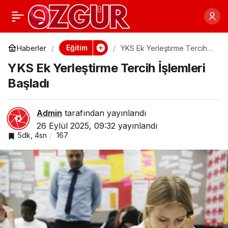
Sağlıklı beslenme
0
Paylaş
okul başarısını
Eğitim
Haberler
YKS Ek Yerleştirme Tercih
İşlemleri Başladı
YKS Ek Yerleştirme Tercih İşlemleri
artırıyor!
Başladı
Admin
tarafından yayınlandı
26 Eylül 2025, 09:32
yayınlandı
5dk, 4sn
167