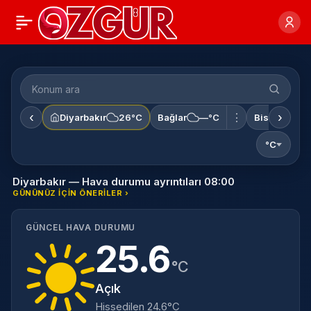
‹
›
⋮
Diyarbakır
26°C
Bağlar
—°C
Bismil
—°
°C
Diyarbakır — Hava durumu ayrıntıları 08:00
GÜNÜNÜZ IÇIN ÖNERILER ›
GÜNCEL HAVA DURUMU
25.6
°C
Açık
Hissedilen 24.6°C