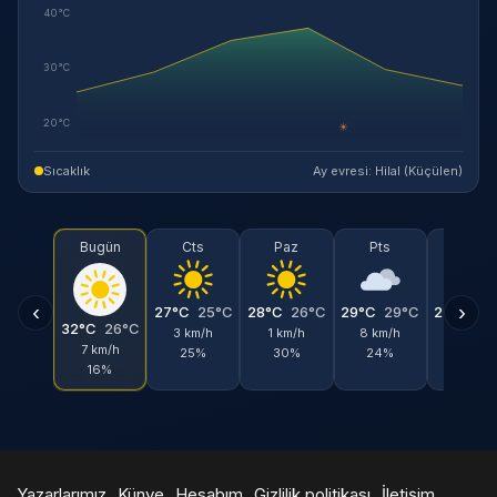
40°C
30°C
20°C
☀
Sıcaklık
Ay evresi: Hilal (Küçülen)
Bugün
Cts
Paz
Pts
Sal
‹
›
27°C
25°C
28°C
26°C
29°C
29°C
27°C
26
32°C
26°C
3 km/h
1 km/h
8 km/h
3 km/h
7 km/h
25%
30%
24%
28%
16%
Yazarlarımız
Künye
Hesabım
Gizlilik politikası
İletişim