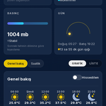
polen sağlamıyor.
BASINÇ
GÜN
1004 mb
Stabil
Doğuş 05:27 · Batış 19:22
Sonraki tahmin dilimine göre
13 sa 55 dk gün ışığı
kıyaslama.
Genel bakış
Saatlik
GRAFIK
LISTE
Hissedilen
Genel bakış
06:00
Şimdi
12:00
15:00
18:00
21:00
25.6°C
29.3°C
35.2°C
37.5°C
29.8°C
26.8°C