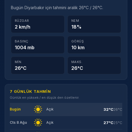
Bugün Diyarbakır için tahmini aralık 26°C / 26°C.
RÜZGAR
NEM
2 km/h
18%
BASINÇ
GÖRÜŞ
1004 mb
10 km
MIN.
MAKS.
26°C
26°C
7 GÜNLÜK TAHMIN
Günlük en yüksek / en düşük den özetlenir.
32°C
Bugün
Açık
26°C
27°C
Cts 8 Ağu
Açık
25°C