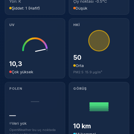
Yön: K
Çiy noktası -0.5°C
Şiddet: 1 (Hafif)
Düşük
UV
HKİ
50
10,3
Orta
Çok yüksek
PM2.5: 15.9 µg/m³
POLEN
GÖRÜŞ
—
—
Veri yok
10 km
OpenWeather bu uç noktada
Mükemmel