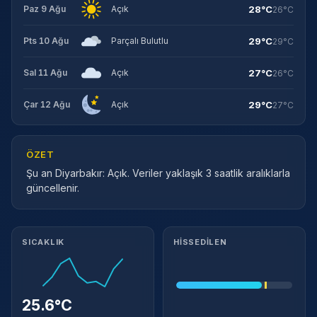
28°C
Paz 9 Ağu
Açık
26°C
29°C
Pts 10 Ağu
Parçalı Bulutlu
29°C
27°C
Sal 11 Ağu
Açık
26°C
29°C
Çar 12 Ağu
Açık
27°C
ÖZET
Şu an Diyarbakır: Açık. Veriler yaklaşık 3 saatlik aralıklarla
güncellenir.
Meteorolojik ayrıntılar
SICAKLIK
HISSEDILEN
25.6°C