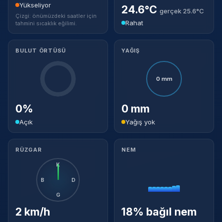
Yükseliyor
24.6°C
gerçek 25.6°C
Çizgi: önümüzdeki saatler için
Rahat
tahmini sıcaklık eğilimi.
BULUT ÖRTÜSÜ
YAĞIŞ
0 mm
0%
0 mm
Açık
Yağış yok
RÜZGAR
NEM
K
B
D
G
2 km/h
18% bağıl nem