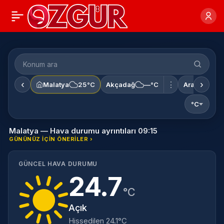
‹
›
⋮
Malatya
25°C
Akçadağ
—°C
Arapgir
—
°C
Malatya — Hava durumu ayrıntıları 09:15
GÜNÜNÜZ IÇIN ÖNERILER ›
GÜNCEL HAVA DURUMU
24.7
°C
Açık
Hissedilen 24.1°C