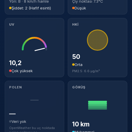
Yön: B · 8 km/h hamle
Çiy noktası 7.3°C
Şiddet: 2 (Hafif esinti)
Düşük
UV
HKİ
50
10,2
Orta
Çok yüksek
PM2.5: 6.6 µg/m³
POLEN
GÖRÜŞ
—
—
Veri yok
10 km
OpenWeather bu uç noktada
Mükemmel