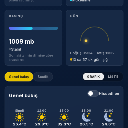
polen sağlamıyor.
BASINÇ
GÜN
1009 mb
Stabil
Doğuş 05:34 · Batış 19:32
Sonraki tahmin dilimine göre
13 sa 57 dk gün ışığı
kıyaslama.
Genel bakış
Saatlik
GRAFIK
LISTE
Hissedilen
Genel bakış
Şimdi
12:00
15:00
18:00
21:00
26.4°C
29.9°C
32.3°C
26.5°C
24.6°C