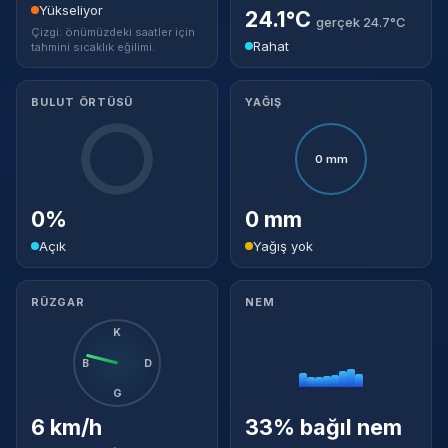
Yükseliyor
24.1°C
gerçek 24.7°C
Çizgi: önümüzdeki saatler için
Rahat
tahmini sıcaklık eğilimi.
BULUT ÖRTÜSÜ
YAĞIŞ
0 mm
0%
0 mm
Açık
Yağış yok
RÜZGAR
NEM
K
B
D
G
6 km/h
33% bağıl nem