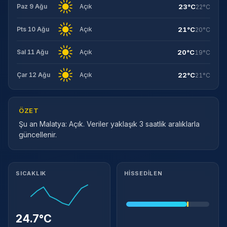
23°C
Paz 9 Ağu
Açık
22°C
21°C
Pts 10 Ağu
Açık
20°C
20°C
Sal 11 Ağu
Açık
19°C
22°C
Çar 12 Ağu
Açık
21°C
ÖZET
Şu an Malatya: Açık. Veriler yaklaşık 3 saatlik aralıklarla
güncellenir.
Meteorolojik ayrıntılar
SICAKLIK
HISSEDILEN
24.7°C