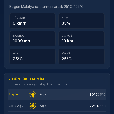
Bugün Malatya için tahmini aralık 25°C / 25°C.
RÜZGAR
NEM
6 km/h
33%
BASINÇ
GÖRÜŞ
1009 mb
10 km
MIN.
MAKS.
25°C
25°C
7 GÜNLÜK TAHMIN
Günlük en yüksek / en düşük den özetlenir.
30°C
Bugün
Açık
25°C
22°C
Cts 8 Ağu
Açık
21°C