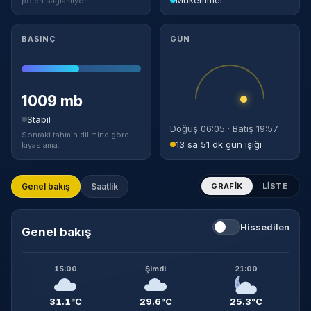
polen sağlamıyor.
BASINÇ
GÜN
1009 mb
Stabil
Doğuş 06:05 · Batış 19:57
Sonraki tahmin dilimine göre
13 sa 51 dk gün ışığı
kıyaslama.
Genel bakış
Saatlik
GRAFIK
LISTE
Hissedilen
Genel bakış
15:00
Şimdi
21:00
31.1°C
29.6°C
25.3°C