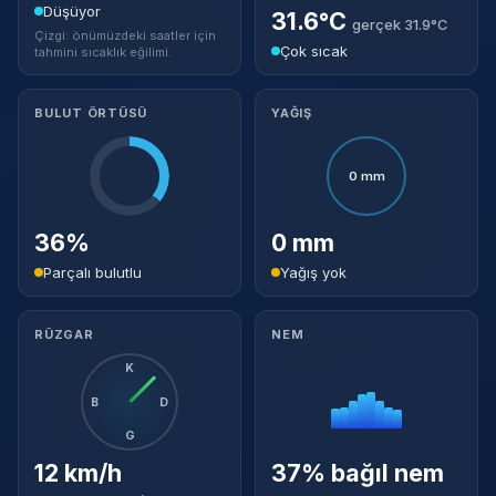
Düşüyor
31.6°C
gerçek 31.9°C
Çizgi: önümüzdeki saatler için
Çok sıcak
tahmini sıcaklık eğilimi.
BULUT ÖRTÜSÜ
YAĞIŞ
0 mm
36%
0 mm
Parçalı bulutlu
Yağış yok
RÜZGAR
NEM
K
B
D
G
12 km/h
37% bağıl nem