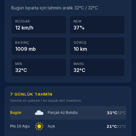
Bugün Isparta için tahmini aralık 32°C / 32°C.
RÜZGAR
NEM
12 km/h
37%
BASINÇ
GÖRÜŞ
1009 mb
10 km
MIN.
MAKS.
32°C
32°C
7 GÜNLÜK TAHMIN
Günlük en yüksek / en düşük den özetlenir.
31°C
Bugün
Parçalı Az Bulutlu
22°C
21°C
Pts 10 Ağu
Açık
21°C