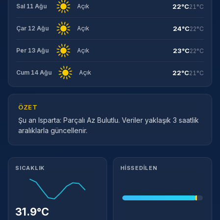
22°C
Sal 11 Ağu
Açık
21°C
24°C
Çar 12 Ağu
Açık
22°C
23°C
Per 13 Ağu
Açık
22°C
22°C
Cum 14 Ağu
Açık
21°C
ÖZET
Şu an Isparta: Parçalı Az Bulutlu. Veriler yaklaşık 3 saatlik
aralıklarla güncellenir.
Meteorolojik ayrıntılar
SICAKLIK
HISSEDILEN
31.9°C