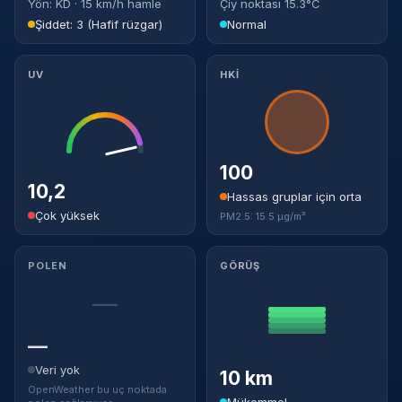
Yön: KD · 15 km/h hamle
Çiy noktası 15.3°C
Şiddet: 3 (Hafif rüzgar)
Normal
UV
HKİ
100
10,2
Hassas gruplar için orta
Çok yüksek
PM2.5: 15.5 µg/m³
POLEN
GÖRÜŞ
—
—
Veri yok
10 km
OpenWeather bu uç noktada
Mükemmel