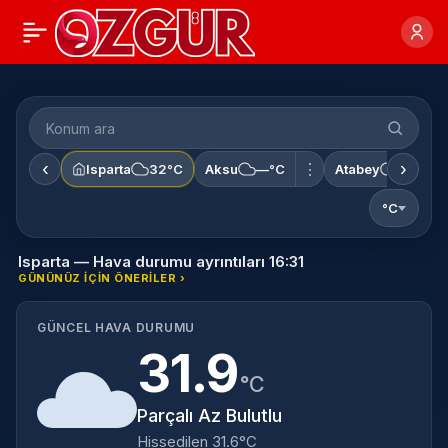
‹
›
⋮
Isparta
32°C
Aksu
—°C
Atabey
—°C
°C
Isparta — Hava durumu ayrıntıları 16:31
GÜNÜNÜZ IÇIN ÖNERILER ›
GÜNCEL HAVA DURUMU
31.9
°C
Parçalı Az Bulutlu
Hissedilen 31.6°C