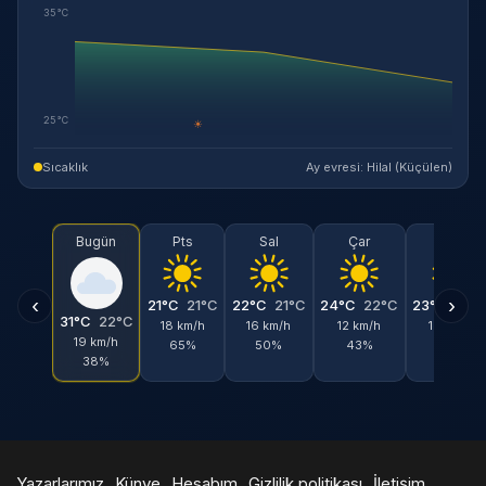
35°C
25°C
☀
Sıcaklık
Ay evresi: Hilal (Küçülen)
Bugün
Pts
Sal
Çar
Per
‹
›
21°C
21°C
22°C
21°C
24°C
22°C
23°C
22°
31°C
22°C
18 km/h
16 km/h
12 km/h
18 km/h
19 km/h
65%
50%
43%
47%
38%
Yazarlarımız
Künye
Hesabım
Gizlilik politikası
İletişim